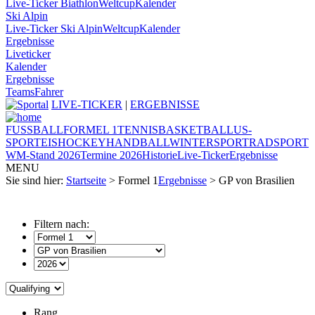
Live-Ticker Biathlon
Weltcup
Kalender
Ski Alpin
Live-Ticker Ski Alpin
Weltcup
Kalender
Ergebnisse
Liveticker
Kalender
Ergebnisse
Teams
Fahrer
LIVE-TICKER
|
ERGEBNISSE
FUSSBALL
FORMEL 1
TENNIS
BASKETBALL
US-
SPORT
EISHOCKEY
HANDBALL
WINTERSPORT
RADSPORT
WM-Stand 2026
Termine 2026
Historie
Live-Ticker
Ergebnisse
MENU
Sie sind hier:
Startseite
> Formel 1
Ergebnisse
> GP von Brasilien
Filtern nach:
Rang