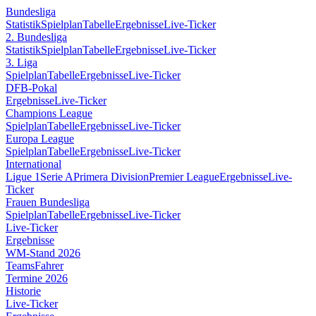
Bundesliga
Statistik
Spielplan
Tabelle
Ergebnisse
Live-Ticker
2. Bundesliga
Statistik
Spielplan
Tabelle
Ergebnisse
Live-Ticker
3. Liga
Spielplan
Tabelle
Ergebnisse
Live-Ticker
DFB-Pokal
Ergebnisse
Live-Ticker
Champions League
Spielplan
Tabelle
Ergebnisse
Live-Ticker
Europa League
Spielplan
Tabelle
Ergebnisse
Live-Ticker
International
Ligue 1
Serie A
Primera Division
Premier League
Ergebnisse
Live-
Ticker
Frauen Bundesliga
Spielplan
Tabelle
Ergebnisse
Live-Ticker
Live-Ticker
Ergebnisse
WM-Stand 2026
Teams
Fahrer
Termine 2026
Historie
Live-Ticker