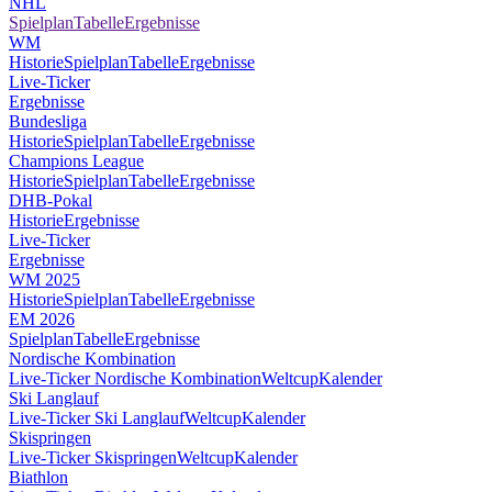
NHL
Spielplan
Tabelle
Ergebnisse
WM
Historie
Spielplan
Tabelle
Ergebnisse
Live-Ticker
Ergebnisse
Bundesliga
Historie
Spielplan
Tabelle
Ergebnisse
Champions League
Historie
Spielplan
Tabelle
Ergebnisse
DHB-Pokal
Historie
Ergebnisse
Live-Ticker
Ergebnisse
WM 2025
Historie
Spielplan
Tabelle
Ergebnisse
EM 2026
Spielplan
Tabelle
Ergebnisse
Nordische Kombination
Live-Ticker Nordische Kombination
Weltcup
Kalender
Ski Langlauf
Live-Ticker Ski Langlauf
Weltcup
Kalender
Skispringen
Live-Ticker Skispringen
Weltcup
Kalender
Biathlon