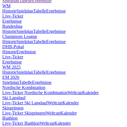
Spielplan
Tabelle
Ergebnisse
WM
Historie
Spielplan
Tabelle
Ergebnisse
Live-Ticker
Ergebnisse
Bundesliga
Historie
Spielplan
Tabelle
Ergebnisse
Champions League
Historie
Spielplan
Tabelle
Ergebnisse
DHB-Pokal
Historie
Ergebnisse
Live-Ticker
Ergebnisse
WM 2025
Historie
Spielplan
Tabelle
Ergebnisse
EM 2026
Spielplan
Tabelle
Ergebnisse
Nordische Kombination
Live-Ticker Nordische Kombination
Weltcup
Kalender
Ski Langlauf
Live-Ticker Ski Langlauf
Weltcup
Kalender
Skispringen
Live-Ticker Skispringen
Weltcup
Kalender
Biathlon
Live-Ticker Biathlon
Weltcup
Kalender