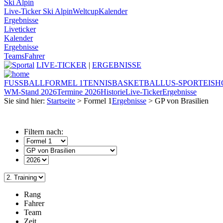
Ski Alpin
Live-Ticker Ski Alpin
Weltcup
Kalender
Ergebnisse
Liveticker
Kalender
Ergebnisse
Teams
Fahrer
LIVE-TICKER
|
ERGEBNISSE
FUSSBALL
FORMEL 1
TENNIS
BASKETBALL
US-SPORT
EIS
WM-Stand 2026
Termine 2026
Historie
Live-Ticker
Ergebnisse
Sie sind hier:
Startseite
> Formel 1
Ergebnisse
> GP von Brasilien
Filtern nach:
Rang
Fahrer
Team
Zeit