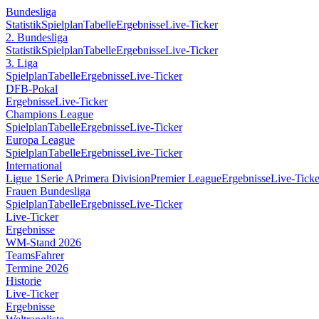
Bundesliga
Statistik
Spielplan
Tabelle
Ergebnisse
Live-Ticker
2. Bundesliga
Statistik
Spielplan
Tabelle
Ergebnisse
Live-Ticker
3. Liga
Spielplan
Tabelle
Ergebnisse
Live-Ticker
DFB-Pokal
Ergebnisse
Live-Ticker
Champions League
Spielplan
Tabelle
Ergebnisse
Live-Ticker
Europa League
Spielplan
Tabelle
Ergebnisse
Live-Ticker
International
Ligue 1
Serie A
Primera Division
Premier League
Ergebnisse
Live-Ticke
Frauen Bundesliga
Spielplan
Tabelle
Ergebnisse
Live-Ticker
Live-Ticker
Ergebnisse
WM-Stand 2026
Teams
Fahrer
Termine 2026
Historie
Live-Ticker
Ergebnisse