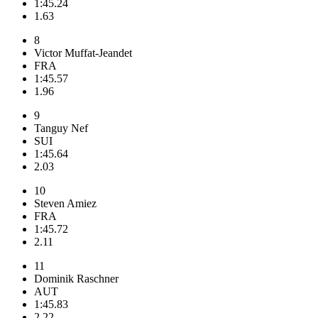
1:45.24
1.63
8
Victor Muffat-Jeandet
FRA
1:45.57
1.96
9
Tanguy Nef
SUI
1:45.64
2.03
10
Steven Amiez
FRA
1:45.72
2.11
11
Dominik Raschner
AUT
1:45.83
2.22