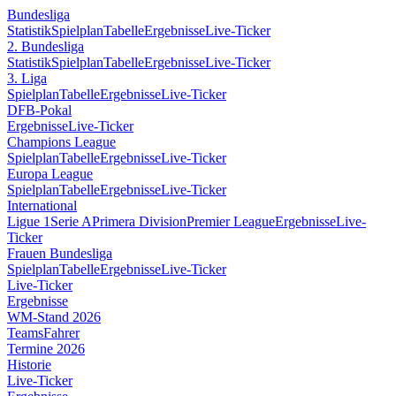
Bundesliga
Statistik
Spielplan
Tabelle
Ergebnisse
Live-Ticker
2. Bundesliga
Statistik
Spielplan
Tabelle
Ergebnisse
Live-Ticker
3. Liga
Spielplan
Tabelle
Ergebnisse
Live-Ticker
DFB-Pokal
Ergebnisse
Live-Ticker
Champions League
Spielplan
Tabelle
Ergebnisse
Live-Ticker
Europa League
Spielplan
Tabelle
Ergebnisse
Live-Ticker
International
Ligue 1
Serie A
Primera Division
Premier League
Ergebnisse
Live-
Ticker
Frauen Bundesliga
Spielplan
Tabelle
Ergebnisse
Live-Ticker
Live-Ticker
Ergebnisse
WM-Stand 2026
Teams
Fahrer
Termine 2026
Historie
Live-Ticker