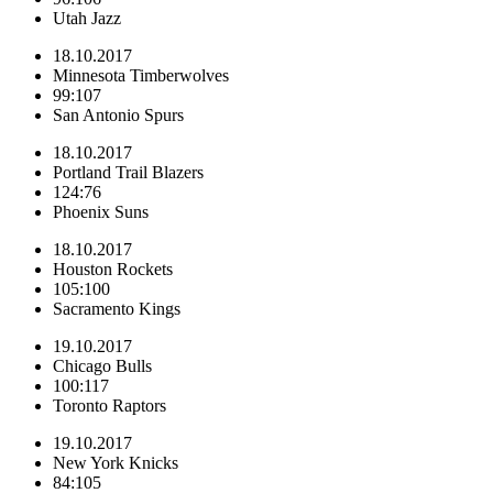
Utah Jazz
18.10.2017
Minnesota Timberwolves
99:107
San Antonio Spurs
18.10.2017
Portland Trail Blazers
124:76
Phoenix Suns
18.10.2017
Houston Rockets
105:100
Sacramento Kings
19.10.2017
Chicago Bulls
100:117
Toronto Raptors
19.10.2017
New York Knicks
84:105