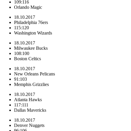
109:116
Orlando Magic
18.10.2017
Philadelphia 76ers
115:120
Washington Wizards
18.10.2017
Milwaukee Bucks
108:100
Boston Celtics
18.10.2017
New Orleans Pelicans
91:103
Memphis Grizzlies
18.10.2017
Atlanta Hawks
117:111
Dallas Mavericks
18.10.2017
Denver Nuggets
96:106