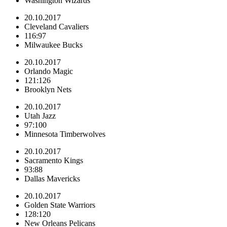
Washington Wizards
20.10.2017
Cleveland Cavaliers
116:97
Milwaukee Bucks
20.10.2017
Orlando Magic
121:126
Brooklyn Nets
20.10.2017
Utah Jazz
97:100
Minnesota Timberwolves
20.10.2017
Sacramento Kings
93:88
Dallas Mavericks
20.10.2017
Golden State Warriors
128:120
New Orleans Pelicans