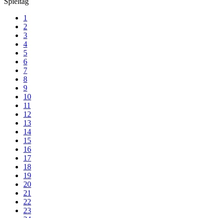
Spieltag
1
2
3
4
5
6
7
8
9
10
11
12
13
14
15
16
17
18
19
20
21
22
23