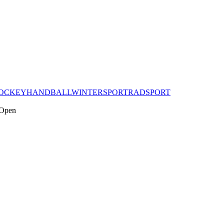
HOCKEY
HANDBALL
WINTERSPORT
RADSPORT
 Open