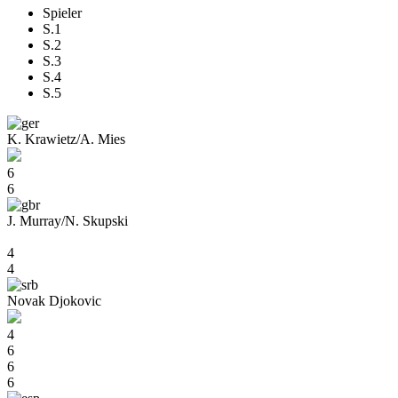
Spieler
S.1
S.2
S.3
S.4
S.5
K. Krawietz/A. Mies
6
6
J. Murray/N. Skupski
4
4
Novak Djokovic
4
6
6
6