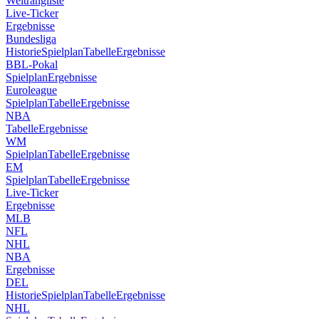
Weltrangliste
Live-Ticker
Ergebnisse
Bundesliga
Historie
Spielplan
Tabelle
Ergebnisse
BBL-Pokal
Spielplan
Ergebnisse
Euroleague
Spielplan
Tabelle
Ergebnisse
NBA
Tabelle
Ergebnisse
WM
Spielplan
Tabelle
Ergebnisse
EM
Spielplan
Tabelle
Ergebnisse
Live-Ticker
Ergebnisse
MLB
NFL
NHL
NBA
Ergebnisse
DEL
Historie
Spielplan
Tabelle
Ergebnisse
NHL