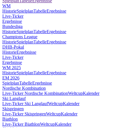
Spielplan
Tabelle
Ergebnisse
WM
Historie
Spielplan
Tabelle
Ergebnisse
Live-Ticker
Ergebnisse
Bundesliga
Historie
Spielplan
Tabelle
Ergebnisse
Champions League
Historie
Spielplan
Tabelle
Ergebnisse
DHB-Pokal
Historie
Ergebnisse
Live-Ticker
Ergebnisse
WM 2025
Historie
Spielplan
Tabelle
Ergebnisse
EM 2026
Spielplan
Tabelle
Ergebnisse
Nordische Kombination
Live-Ticker Nordische Kombination
Weltcup
Kalender
Ski Langlauf
Live-Ticker Ski Langlauf
Weltcup
Kalender
Skispringen
Live-Ticker Skispringen
Weltcup
Kalender
Biathlon
Live-Ticker Biathlon
Weltcup
Kalender