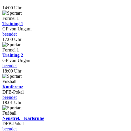
14:00 Uhr
Formel 1
Training 1
GP von Ungarn
beendet
17:00 Uhr
Formel 1
Training 2
GP von Ungarn
beendet
18:00 Uhr
Fußball
Konferenz
DFB-Pokal
beendet
18:01 Uhr
Fußball
Neustrel. - Karlsruhe
DFB-Pokal
beendet