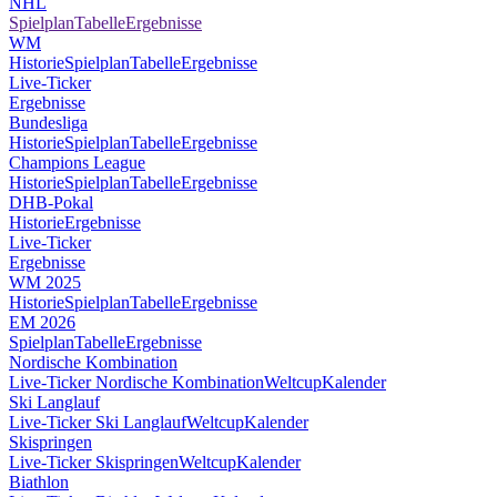
NHL
Spielplan
Tabelle
Ergebnisse
WM
Historie
Spielplan
Tabelle
Ergebnisse
Live-Ticker
Ergebnisse
Bundesliga
Historie
Spielplan
Tabelle
Ergebnisse
Champions League
Historie
Spielplan
Tabelle
Ergebnisse
DHB-Pokal
Historie
Ergebnisse
Live-Ticker
Ergebnisse
WM 2025
Historie
Spielplan
Tabelle
Ergebnisse
EM 2026
Spielplan
Tabelle
Ergebnisse
Nordische Kombination
Live-Ticker Nordische Kombination
Weltcup
Kalender
Ski Langlauf
Live-Ticker Ski Langlauf
Weltcup
Kalender
Skispringen
Live-Ticker Skispringen
Weltcup
Kalender
Biathlon