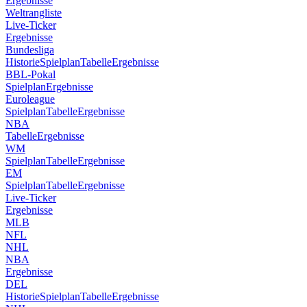
Ergebnisse
Weltrangliste
Live-Ticker
Ergebnisse
Bundesliga
Historie
Spielplan
Tabelle
Ergebnisse
BBL-Pokal
Spielplan
Ergebnisse
Euroleague
Spielplan
Tabelle
Ergebnisse
NBA
Tabelle
Ergebnisse
WM
Spielplan
Tabelle
Ergebnisse
EM
Spielplan
Tabelle
Ergebnisse
Live-Ticker
Ergebnisse
MLB
NFL
NHL
NBA
Ergebnisse
DEL
Historie
Spielplan
Tabelle
Ergebnisse