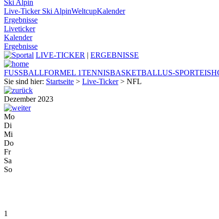
Ski Alpin
Live-Ticker Ski Alpin
Weltcup
Kalender
Ergebnisse
Liveticker
Kalender
Ergebnisse
LIVE-TICKER
|
ERGEBNISSE
FUSSBALL
FORMEL 1
TENNIS
BASKETBALL
US-SPORT
EIS
Sie sind hier:
Startseite
>
Live-Ticker
> NFL
Dezember 2023
Mo
Di
Mi
Do
Fr
Sa
So
1