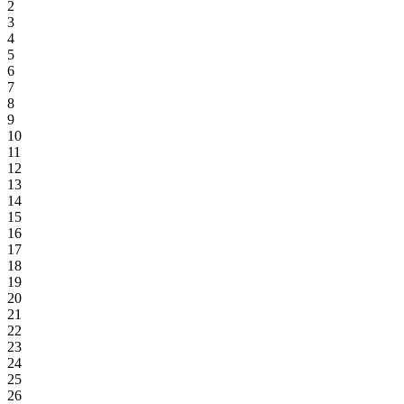
2
3
4
5
6
7
8
9
10
11
12
13
14
15
16
17
18
19
20
21
22
23
24
25
26