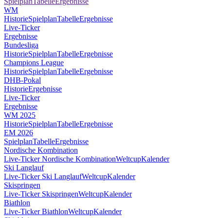
Spielplan
Tabelle
Ergebnisse
WM
Historie
Spielplan
Tabelle
Ergebnisse
Live-Ticker
Ergebnisse
Bundesliga
Historie
Spielplan
Tabelle
Ergebnisse
Champions League
Historie
Spielplan
Tabelle
Ergebnisse
DHB-Pokal
Historie
Ergebnisse
Live-Ticker
Ergebnisse
WM 2025
Historie
Spielplan
Tabelle
Ergebnisse
EM 2026
Spielplan
Tabelle
Ergebnisse
Nordische Kombination
Live-Ticker Nordische Kombination
Weltcup
Kalender
Ski Langlauf
Live-Ticker Ski Langlauf
Weltcup
Kalender
Skispringen
Live-Ticker Skispringen
Weltcup
Kalender
Biathlon
Live-Ticker Biathlon
Weltcup
Kalender