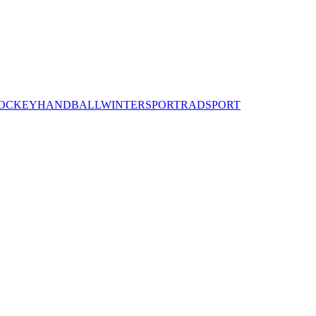
HOCKEY
HANDBALL
WINTERSPORT
RADSPORT