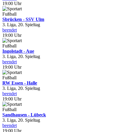
19:00 Uhr
Fußball
Sbrücken - SSV Ulm
3. Liga, 20. Spieltag
beendet
19:00 Uhr
Fußball
Ingolstadt - Aue
3. Liga, 20. Spieltag
beendet
19:00 Uhr
Fußball
RW Essen - Halle
3. Liga, 20. Spieltag
beendet
19:00 Uhr
Fußball
Sandhausen - Lübeck
3. Liga, 20. Spieltag
beendet
19:00 Uhr