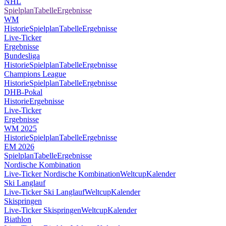
NHL
Spielplan
Tabelle
Ergebnisse
WM
Historie
Spielplan
Tabelle
Ergebnisse
Live-Ticker
Ergebnisse
Bundesliga
Historie
Spielplan
Tabelle
Ergebnisse
Champions League
Historie
Spielplan
Tabelle
Ergebnisse
DHB-Pokal
Historie
Ergebnisse
Live-Ticker
Ergebnisse
WM 2025
Historie
Spielplan
Tabelle
Ergebnisse
EM 2026
Spielplan
Tabelle
Ergebnisse
Nordische Kombination
Live-Ticker Nordische Kombination
Weltcup
Kalender
Ski Langlauf
Live-Ticker Ski Langlauf
Weltcup
Kalender
Skispringen
Live-Ticker Skispringen
Weltcup
Kalender
Biathlon