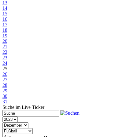
13
14
15
16
17
18
19
20
21
22
23
24
25
26
27
28
29
30
31
Suche im Live-Ticker