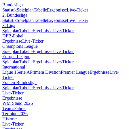
Bundesliga
Statistik
Spielplan
Tabelle
Ergebnisse
Live-Ticker
2. Bundesliga
Statistik
Spielplan
Tabelle
Ergebnisse
Live-Ticker
3. Liga
Spielplan
Tabelle
Ergebnisse
Live-Ticker
DFB-Pokal
Ergebnisse
Live-Ticker
Champions League
Spielplan
Tabelle
Ergebnisse
Live-Ticker
Europa League
Spielplan
Tabelle
Ergebnisse
Live-Ticker
International
Ligue 1
Serie A
Primera Division
Premier League
Ergebnisse
Live-
Ticker
Frauen Bundesliga
Spielplan
Tabelle
Ergebnisse
Live-Ticker
Live-Ticker
Ergebnisse
WM-Stand 2026
Teams
Fahrer
Termine 2026
Historie
Live-Ticker