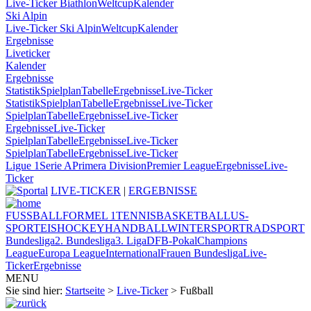
Live-Ticker Biathlon
Weltcup
Kalender
Ski Alpin
Live-Ticker Ski Alpin
Weltcup
Kalender
Ergebnisse
Liveticker
Kalender
Ergebnisse
Statistik
Spielplan
Tabelle
Ergebnisse
Live-Ticker
Statistik
Spielplan
Tabelle
Ergebnisse
Live-Ticker
Spielplan
Tabelle
Ergebnisse
Live-Ticker
Ergebnisse
Live-Ticker
Spielplan
Tabelle
Ergebnisse
Live-Ticker
Spielplan
Tabelle
Ergebnisse
Live-Ticker
Ligue 1
Serie A
Primera Division
Premier League
Ergebnisse
Live-
Ticker
LIVE-TICKER
|
ERGEBNISSE
FUSSBALL
FORMEL 1
TENNIS
BASKETBALL
US-
SPORT
EISHOCKEY
HANDBALL
WINTERSPORT
RADSPORT
Bundesliga
2. Bundesliga
3. Liga
DFB-Pokal
Champions
League
Europa League
International
Frauen Bundesliga
Live-
Ticker
Ergebnisse
MENU
Sie sind hier:
Startseite
>
Live-Ticker
> Fußball