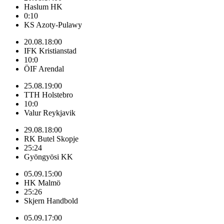
Haslum HK
0:10
KS Azoty-Pulawy
20.08.
18:00
IFK Kristianstad
10:0
ÖIF Arendal
25.08.
19:00
TTH Holstebro
10:0
Valur Reykjavik
29.08.
18:00
RK Butel Skopje
25:24
Gyöngyösi KK
05.09.
15:00
HK Malmö
25:26
Skjern Handbold
05.09.
17:00