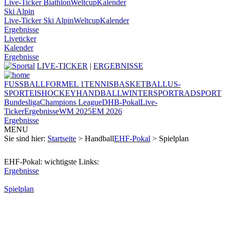
Live-Ticker Biathlon
Weltcup
Kalender
Ski Alpin
Live-Ticker Ski Alpin
Weltcup
Kalender
Ergebnisse
Liveticker
Kalender
Ergebnisse
LIVE-TICKER
|
ERGEBNISSE
FUSSBALL
FORMEL 1
TENNIS
BASKETBALL
US-
SPORT
EISHOCKEY
HANDBALL
WINTERSPORT
RADSPORT
Bundesliga
Champions League
DHB-Pokal
Live-
Ticker
Ergebnisse
WM 2025
EM 2026
Ergebnisse
MENU
Sie sind hier:
Startseite
> Handball
EHF-Pokal
> Spielplan
EHF-Pokal: wichtigste Links:
Ergebnisse
Spielplan