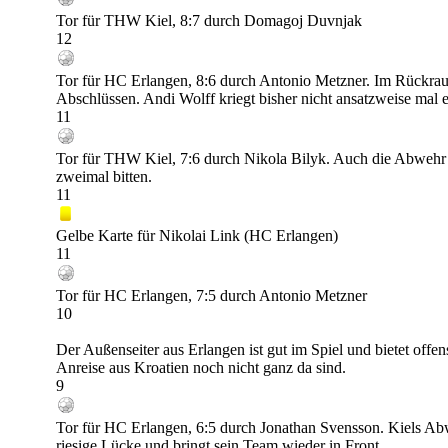
Tor für THW Kiel, 8:7 durch Domagoj Duvnjak
12
Tor für HC Erlangen, 8:6 durch Antonio Metzner. Im Rückr
Abschlüssen. Andi Wolff kriegt bisher nicht ansatzweise mal 
11
Tor für THW Kiel, 7:6 durch Nikola Bilyk. Auch die Abwehr d
zweimal bitten.
11
Gelbe Karte für Nikolai Link (HC Erlangen)
11
Tor für HC Erlangen, 7:5 durch Antonio Metzner
10
Der Außenseiter aus Erlangen ist gut im Spiel und bietet offe
Anreise aus Kroatien noch nicht ganz da sind.
9
Tor für HC Erlangen, 6:5 durch Jonathan Svensson. Kiels Abwe
riesige Lücke und bringt sein Team wieder in Front.