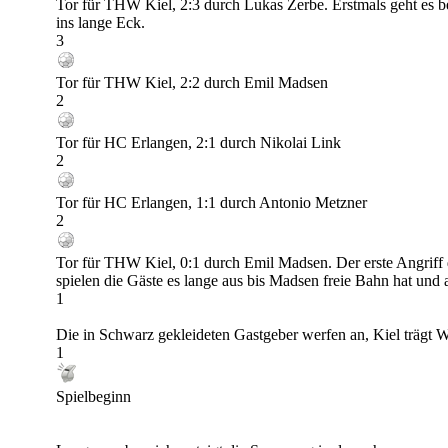
Tor für THW Kiel, 2:3 durch Lukas Zerbe. Erstmals geht es bei
ins lange Eck.
3
Tor für THW Kiel, 2:2 durch Emil Madsen
2
Tor für HC Erlangen, 2:1 durch Nikolai Link
2
Tor für HC Erlangen, 1:1 durch Antonio Metzner
2
Tor für THW Kiel, 0:1 durch Emil Madsen. Der erste Angriff
spielen die Gäste es lange aus bis Madsen freie Bahn hat und
1
Die in Schwarz gekleideten Gastgeber werfen an, Kiel trägt W
1
Spielbeginn