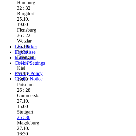
Hamburg
32 : 32
Burgdorf
25.10.
19:00
Flensburg
36 : 22
Wetzlar
25.10.
Live-Ticker
20:30
Ergebnisse
Erlangen
Impressum
28 : 37
Cookie Settings
Kiel
Privacy Policy
26.10.
Cookie Notice
19:00
Potsdam
26 : 28
Gummersb.
27.10.
15:00
Stuttgart
25 : 36
Magdeburg
27.10.
16:30