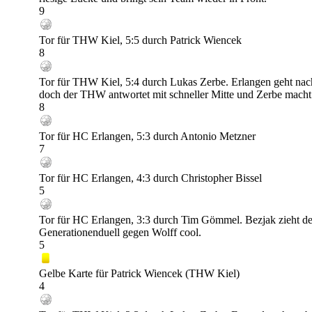
9
Tor für THW Kiel, 5:5 durch Patrick Wiencek
8
Tor für THW Kiel, 5:4 durch Lukas Zerbe. Erlangen geht nach
doch der THW antwortet mit schneller Mitte und Zerbe macht 
8
Tor für HC Erlangen, 5:3 durch Antonio Metzner
7
Tor für HC Erlangen, 4:3 durch Christopher Bissel
5
Tor für HC Erlangen, 3:3 durch Tim Gömmel. Bezjak zieht de
Generationenduell gegen Wolff cool.
5
Gelbe Karte für Patrick Wiencek (THW Kiel)
4