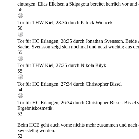
eintragen. Elias Ellefsen a Skipagotu bereitet herrlich vor und
56
Tor für THW Kiel, 28:36 durch Patrick Wiencek
56
Tor für HC Erlangen, 28:35 durch Jonathan Svensson. Beide Ab
Sache. Svensson zeigt sich nochmal und netzt wuchtig aus d
55
Tor für THW Kiel, 27:35 durch Nikola Bilyk
55
Tor für HC Erlangen, 27:34 durch Christopher Bissel
54
Tor für HC Erlangen, 26:34 durch Christopher Bissel. Bissel 
Ergebniskosmetik.
53
Beim HCE geht auch vorne nichts mehr zusammen und nach de
zweistellig werden.
52