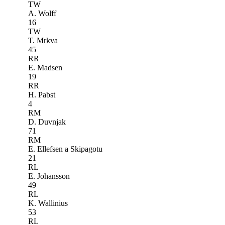
TW
A. Wolff
16
TW
T. Mrkva
45
RR
E. Madsen
19
RR
H. Pabst
4
RM
D. Duvnjak
71
RM
E. Ellefsen a Skipagotu
21
RL
E. Johansson
49
RL
K. Wallinius
53
RL