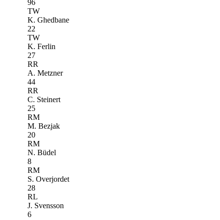
96
TW
K. Ghedbane
22
TW
K. Ferlin
27
RR
A. Metzner
44
RR
C. Steinert
25
RM
M. Bezjak
20
RM
N. Büdel
8
RM
S. Overjordet
28
RL
J. Svensson
6