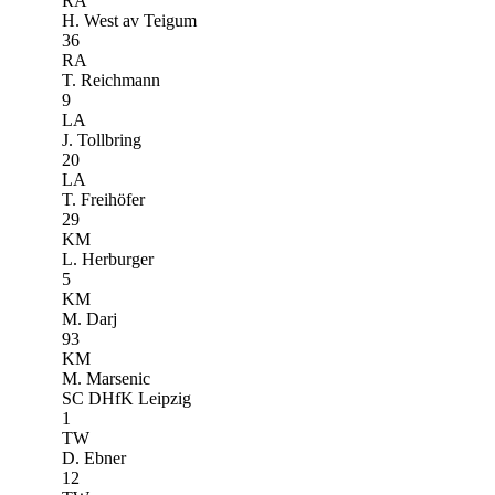
RA
H. West av Teigum
36
RA
T. Reichmann
9
LA
J. Tollbring
20
LA
T. Freihöfer
29
KM
L. Herburger
5
KM
M. Darj
93
KM
M. Marsenic
SC DHfK Leipzig
1
TW
D. Ebner
12