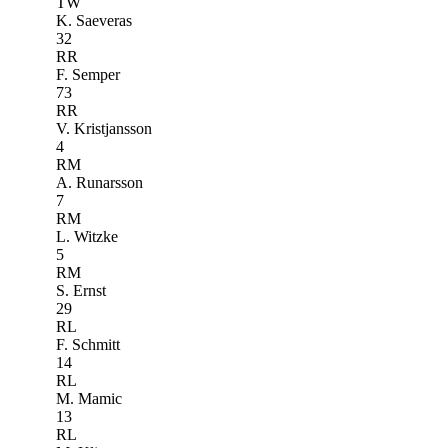
TW
K. Saeveras
32
RR
F. Semper
73
RR
V. Kristjansson
4
RM
A. Runarsson
7
RM
L. Witzke
5
RM
S. Ernst
29
RL
F. Schmitt
14
RL
M. Mamic
13
RL