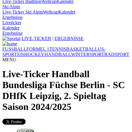
Live-Ticker Biathlon
Weltcup
Kalender
Ski Alpin
Live-Ticker Ski Alpin
Weltcup
Kalender
Ergebnisse
Liveticker
Kalender
Ergebnisse
LIVE-TICKER
|
ERGEBNISSE
FUSSBALL
FORMEL 1
TENNIS
BASKETBALL
US-
SPORT
EISHOCKEY
HANDBALL
WINTERSPORT
RADSPORT
MENU
Live-Ticker Handball
Bundesliga
Füchse Berlin - SC
DHfK Leipzig, 2. Spieltag
Saison 2024/2025