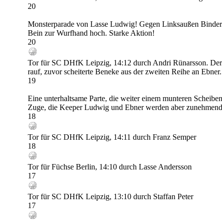
20
Monsterparade von Lasse Ludwig! Gegen Linksaußen Binder bl
Bein zur Wurfhand hoch. Starke Aktion!
20
Tor für SC DHfK Leipzig, 14:12 durch Andri Rünarsson. Der
rauf, zuvor scheiterte Beneke aus der zweiten Reihe an Ebner.
19
Eine unterhaltsame Parte, die weiter einem munteren Scheib
Zuge, die Keeper Ludwig und Ebner werden aber zunehmend
18
Tor für SC DHfK Leipzig, 14:11 durch Franz Semper
18
Tor für Füchse Berlin, 14:10 durch Lasse Andersson
17
Tor für SC DHfK Leipzig, 13:10 durch Staffan Peter
17