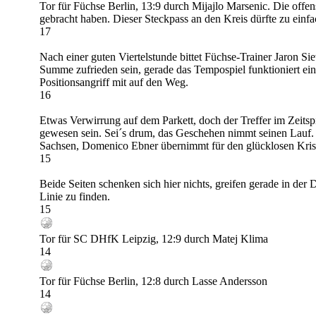
Tor für Füchse Berlin, 13:9 durch Mijajlo Marsenic. Die offe
gebracht haben. Dieser Steckpass an den Kreis dürfte zu einf
17
Nach einer guten Viertelstunde bittet Füchse-Trainer Jaron Sie
Summe zufrieden sein, gerade das Tempospiel funktioniert ei
Positionsangriff mit auf den Weg.
16
Etwas Verwirrung auf dem Parkett, doch der Treffer im Zeitspie
gewesen sein. Sei´s drum, das Geschehen nimmt seinen Lauf.
Sachsen, Domenico Ebner übernimmt für den glücklosen Krist
15
Beide Seiten schenken sich hier nichts, greifen gerade in der D
Linie zu finden.
15
Tor für SC DHfK Leipzig, 12:9 durch Matej Klima
14
Tor für Füchse Berlin, 12:8 durch Lasse Andersson
14