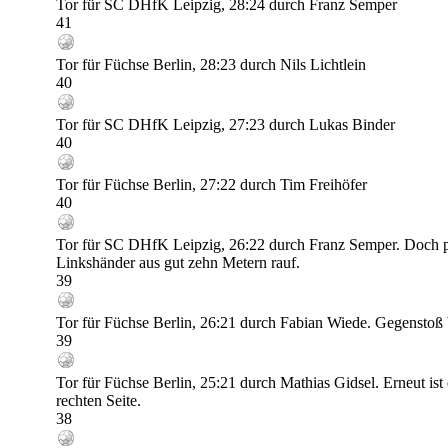
Tor für SC DHfK Leipzig, 28:24 durch Franz Semper
41
Tor für Füchse Berlin, 28:23 durch Nils Lichtlein
40
Tor für SC DHfK Leipzig, 27:23 durch Lukas Binder
40
Tor für Füchse Berlin, 27:22 durch Tim Freihöfer
40
Tor für SC DHfK Leipzig, 26:22 durch Franz Semper. Doch pr
Linkshänder aus gut zehn Metern rauf.
39
Tor für Füchse Berlin, 26:21 durch Fabian Wiede. Gegenstoß 
39
Tor für Füchse Berlin, 25:21 durch Mathias Gidsel. Erneut is
rechten Seite.
38