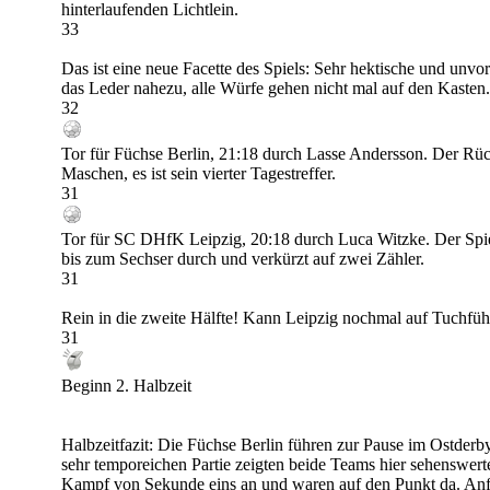
hinterlaufenden Lichtlein.
33
Das ist eine neue Facette des Spiels: Sehr hektische und unv
das Leder nahezu, alle Würfe gehen nicht mal auf den Kasten.
32
Tor für Füchse Berlin, 21:18 durch Lasse Andersson. Der Rück
Maschen, es ist sein vierter Tagestreffer.
31
Tor für SC DHfK Leipzig, 20:18 durch Luca Witzke. Der Spiel
bis zum Sechser durch und verkürzt auf zwei Zähler.
31
Rein in die zweite Hälfte! Kann Leipzig nochmal auf Tuchfüh
31
Beginn 2. Halbzeit
Halbzeitfazit: Die Füchse Berlin führen zur Pause im Ostderb
sehr temporeichen Partie zeigten beide Teams hier sehenswe
Kampf von Sekunde eins an und waren auf den Punkt da. Anfan