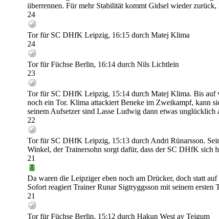
überrennen. Für mehr Stabilität kommt Gidsel wieder zurück,
24
Tor für SC DHfK Leipzig, 16:15 durch Matej Klima
24
Tor für Füchse Berlin, 16:14 durch Nils Lichtlein
23
Tor für SC DHfK Leipzig, 15:14 durch Matej Klima. Bis auf vie
noch ein Tor. Klima attackiert Beneke im Zweikampf, kann s
seinem Aufsetzer sind Lasse Ludwig dann etwas unglücklich a
22
Tor für SC DHfK Leipzig, 15:13 durch Andri Rünarsson. Sein
Winkel, der Trainersohn sorgt dafür, dass der SC DHfK sich hie
21
Da waren die Leipziger eben noch am Drücker, doch statt auf e
Sofort reagiert Trainer Runar Sigtryggsson mit seinem ersten
21
Tor für Füchse Berlin, 15:12 durch Hakun West av Teigum