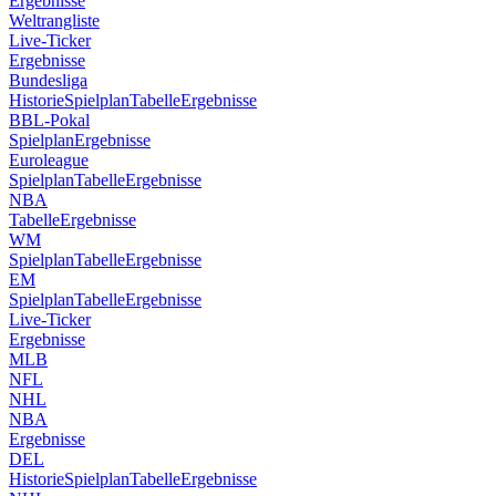
Ergebnisse
Weltrangliste
Live-Ticker
Ergebnisse
Bundesliga
Historie
Spielplan
Tabelle
Ergebnisse
BBL-Pokal
Spielplan
Ergebnisse
Euroleague
Spielplan
Tabelle
Ergebnisse
NBA
Tabelle
Ergebnisse
WM
Spielplan
Tabelle
Ergebnisse
EM
Spielplan
Tabelle
Ergebnisse
Live-Ticker
Ergebnisse
MLB
NFL
NHL
NBA
Ergebnisse
DEL
Historie
Spielplan
Tabelle
Ergebnisse