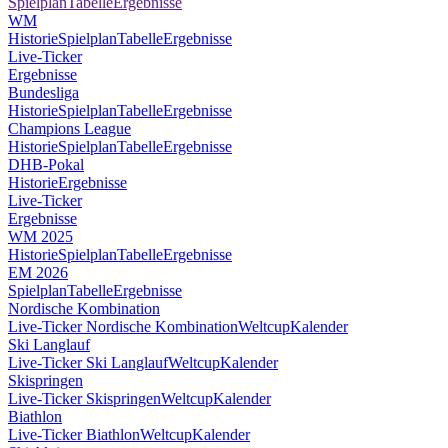
Spielplan
Tabelle
Ergebnisse
WM
Historie
Spielplan
Tabelle
Ergebnisse
Live-Ticker
Ergebnisse
Bundesliga
Historie
Spielplan
Tabelle
Ergebnisse
Champions League
Historie
Spielplan
Tabelle
Ergebnisse
DHB-Pokal
Historie
Ergebnisse
Live-Ticker
Ergebnisse
WM 2025
Historie
Spielplan
Tabelle
Ergebnisse
EM 2026
Spielplan
Tabelle
Ergebnisse
Nordische Kombination
Live-Ticker Nordische Kombination
Weltcup
Kalender
Ski Langlauf
Live-Ticker Ski Langlauf
Weltcup
Kalender
Skispringen
Live-Ticker Skispringen
Weltcup
Kalender
Biathlon
Live-Ticker Biathlon
Weltcup
Kalender