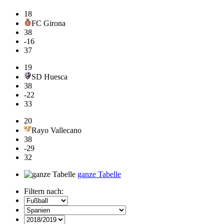
18
FC Girona
38
-16
37
19
SD Huesca
38
-22
33
20
Rayo Vallecano
38
-29
32
ganze Tabelle
Filtern nach: