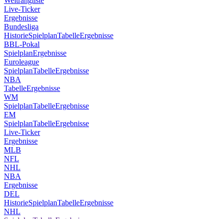
Weltrangliste
Live-Ticker
Ergebnisse
Bundesliga
Historie
Spielplan
Tabelle
Ergebnisse
BBL-Pokal
Spielplan
Ergebnisse
Euroleague
Spielplan
Tabelle
Ergebnisse
NBA
Tabelle
Ergebnisse
WM
Spielplan
Tabelle
Ergebnisse
EM
Spielplan
Tabelle
Ergebnisse
Live-Ticker
Ergebnisse
MLB
NFL
NHL
NBA
Ergebnisse
DEL
Historie
Spielplan
Tabelle
Ergebnisse
NHL