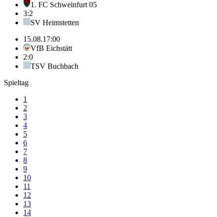
1. FC Schweinfurt 05
3:2
SV Heimstetten
15.08.
17:00
VfB Eichstätt
2:0
TSV Buchbach
Spieltag
1
2
3
4
5
6
7
8
9
10
11
12
13
14