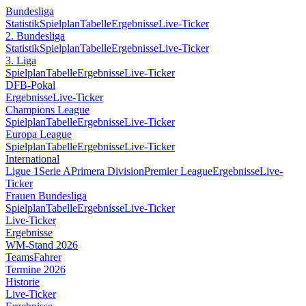
Bundesliga
Statistik
Spielplan
Tabelle
Ergebnisse
Live-Ticker
2. Bundesliga
Statistik
Spielplan
Tabelle
Ergebnisse
Live-Ticker
3. Liga
Spielplan
Tabelle
Ergebnisse
Live-Ticker
DFB-Pokal
Ergebnisse
Live-Ticker
Champions League
Spielplan
Tabelle
Ergebnisse
Live-Ticker
Europa League
Spielplan
Tabelle
Ergebnisse
Live-Ticker
International
Ligue 1
Serie A
Primera Division
Premier League
Ergebnisse
Live-
Ticker
Frauen Bundesliga
Spielplan
Tabelle
Ergebnisse
Live-Ticker
Live-Ticker
Ergebnisse
WM-Stand 2026
Teams
Fahrer
Termine 2026
Historie
Live-Ticker