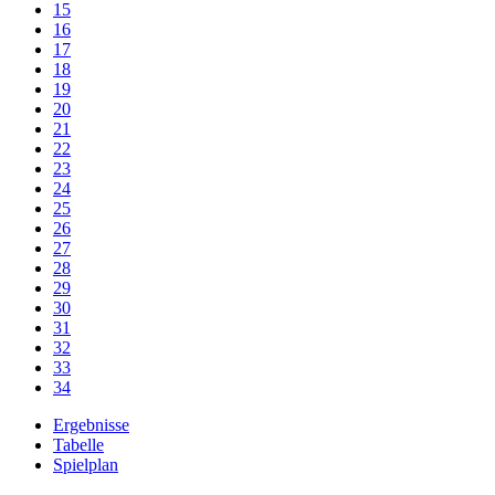
15
16
17
18
19
20
21
22
23
24
25
26
27
28
29
30
31
32
33
34
Ergebnisse
Tabelle
Spielplan