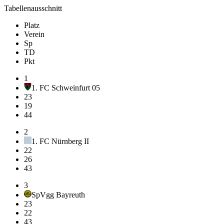
Tabellenausschnitt
Platz
Verein
Sp
TD
Pkt
1
1. FC Schweinfurt 05
23
19
44
2
1. FC Nürnberg II
22
26
43
3
SpVgg Bayreuth
23
22
43