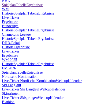
NHL
Spielplan
Tabelle
Ergebnisse
WM
Historie
Spielplan
Tabelle
Ergebnisse
Live-Ticker
Ergebnisse
Bundesliga
Historie
Spielplan
Tabelle
Ergebnisse
Champions League
Historie
Spielplan
Tabelle
Ergebnisse
DHB-Pokal
Historie
Ergebnisse
Live-Ticker
Ergebnisse
WM 2025
Historie
Spielplan
Tabelle
Ergebnisse
EM 2026
Spielplan
Tabelle
Ergebnisse
Nordische Kombination
Live-Ticker Nordische Kombination
Weltcup
Kalender
Ski Langlauf
Live-Ticker Ski Langlauf
Weltcup
Kalender
Skispringen
Live-Ticker Skispringen
Weltcup
Kalender
Biathlon