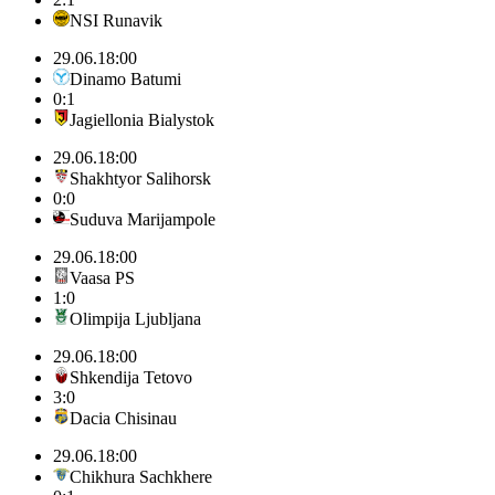
NSI Runavik
29.06.
18:00
Dinamo Batumi
0:1
Jagiellonia Bialystok
29.06.
18:00
Shakhtyor Salihorsk
0:0
Suduva Marijampole
29.06.
18:00
Vaasa PS
1:0
Olimpija Ljubljana
29.06.
18:00
Shkendija Tetovo
3:0
Dacia Chisinau
29.06.
18:00
Chikhura Sachkhere