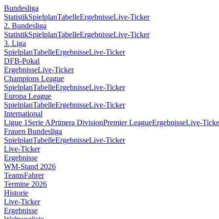
Bundesliga
Statistik
Spielplan
Tabelle
Ergebnisse
Live-Ticker
2. Bundesliga
Statistik
Spielplan
Tabelle
Ergebnisse
Live-Ticker
3. Liga
Spielplan
Tabelle
Ergebnisse
Live-Ticker
DFB-Pokal
Ergebnisse
Live-Ticker
Champions League
Spielplan
Tabelle
Ergebnisse
Live-Ticker
Europa League
Spielplan
Tabelle
Ergebnisse
Live-Ticker
International
Ligue 1
Serie A
Primera Division
Premier League
Ergebnisse
Live-Ticke
Frauen Bundesliga
Spielplan
Tabelle
Ergebnisse
Live-Ticker
Live-Ticker
Ergebnisse
WM-Stand 2026
Teams
Fahrer
Termine 2026
Historie
Live-Ticker
Ergebnisse