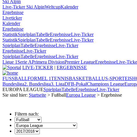
Ski Alpin
Live-Ticker Ski Alpin
Weltcup
Kalender
Ergebnisse
Liveticker
Kalender
Ergebnisse
Statistik
Spielplan
Tabelle
Ergebnisse
Live-Ticker
Statistik
Spielplan
Tabelle
Ergebnisse
Live-Ticker
Spielplan
Tabelle
Ergebnisse
Live-Ticker
Ergebnisse
Live-Ticker
Spielplan
Tabelle
Ergebnisse
Live-Ticker
Ligue 1
Serie A
Primera Division
Premier League
Ergebnisse
Live-Ticke
LIVE-TICKER
|
ERGEBNISSE
FUSSBALL
FORMEL 1
TENNIS
BASKETBALL
US-SPORT
EIS
Bundesliga
2. Bundesliga
3. Liga
DFB-Pokal
Champions League
Europ
EUROPA LEAGUE
Spielplan
Tabelle
Ergebnisse
Live-Ticker
Sie sind hier:
Startseite
> Fußball
Europa League
> Ergebnisse
Filtern nach: