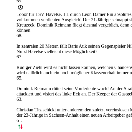
69.
Tooor für TSV Havelse, 1:1 durch Leon Damer Ein absolutes
vollkommen verdienten Ausgleich! Der 21-Jährige schnappt sic
Kreuzeck. Dominik Reimann fliegt diesmal vergeblich, denn d
können.
68.
In zentralen 20 Metern fällt Baris Atik seinen Gegenspieler N
Nutzt Havelse vielleicht diese Möglichkeit?
67.
Rüdiger Ziehl wird es nicht fassen können, welchen Chancen
wird natürlich auch ein noch möglicher Klassenerhalt immer 
65.
Dominik Reimann rüttelt seine Vorderleute wach! An der Str
attackiert und visiert das linke Eck an. Der Keeper der Gastg
63.
Christian Titz schickt unter anderem den zuletzt vereinslose
der 23-Jährige in Sachsen-Anhalt einen neuen Arbeitgeber gef
61.