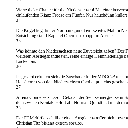
Vierte dicke Chance für die Niedersachsen! Mit einer hervor
einlaufenden Kianz Froese am Fünfer. Nur hauchdünn kullert 
34.
Die Kugel liegt hinter Norman Quindt ein zweites Mal im Netz,
Entstehung stand Raphael Obermair knapp im Abseits.
33.
Was könnte den Niedersachsen neue Zuversicht geben? Der F
weiteren Abstiegskandidaten, seine einzige Heimniederlage ka
Lücken an.
30.
Insgesamt erfreuen sich die Zuschauer in der MDCC-Arena a
Hausherren von den Niedersachsen überhaupt nichts geschenk
27.
Amara Condé setzt Jason Ceka an der Sechzehnergrenze in Sze
dem zweiten Kontakt sofort ab. Norman Quindt hat mit dem un
25.
Der FCM dürfte sich über einen Ausgleichstreffer nicht besch
Christian Titz bislang extrem sorglos.