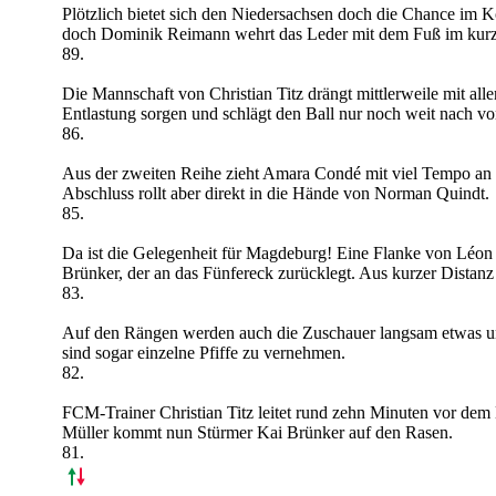
Plötzlich bietet sich den Niedersachsen doch die Chance im 
doch Dominik Reimann wehrt das Leder mit dem Fuß im kurz
89.
Die Mannschaft von Christian Titz drängt mittlerweile mit al
Entlastung sorgen und schlägt den Ball nur noch weit nach vo
86.
Aus der zweiten Reihe zieht Amara Condé mit viel Tempo an d
Abschluss rollt aber direkt in die Hände von Norman Quindt.
85.
Da ist die Gelegenheit für Magdeburg! Eine Flanke von Léon
Brünker, der an das Fünfereck zurücklegt. Aus kurzer Distan
83.
Auf den Rängen werden auch die Zuschauer langsam etwas u
sind sogar einzelne Pfiffe zu vernehmen.
82.
FCM-Trainer Christian Titz leitet rund zehn Minuten vor dem
Müller kommt nun Stürmer Kai Brünker auf den Rasen.
81.