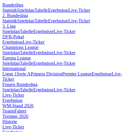
Bundesliga
Statistik
Spielplan
Tabelle
Ergebnisse
Live-Ticker
2. Bundesliga
Statistik
Spielplan
Tabelle
Ergebnisse
Live-Ticker
3. Liga
Spielplan
Tabelle
Ergebnisse
Live-Ticker
DFB-Pokal
Ergebnisse
Live-Ticker
Champions League
Spielplan
Tabelle
Ergebnisse
Live-Ticker
Europa League
Spielplan
Tabelle
Ergebnisse
Live-Ticker
International
Ligue 1
Serie A
Primera Division
Premier League
Ergebnisse
Live-
Ticker
Frauen Bundesliga
Spielplan
Tabelle
Ergebnisse
Live-Ticker
Live-Ticker
Ergebnisse
WM-Stand 2026
Teams
Fahrer
Termine 2026
Historie
Live-Ticker