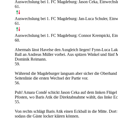
Auswechslung bei 1. FC Magdeburg: Jason Ceka, Einwechslu
61.
Auswechslung bei 1. FC Magdeburg: Jan-Luca Schuler, Einw
61.
Auswechslung bei 1. FC Magdeburg: Connor Krempicki, Ein
60.
Abermals lässt Havelse den Ausgleich liegen! Fynn-Luca Lake
Ball an Andreas Müller vorbei. Aus spitzen Winkel und fünf M
Dominik Reimann.
59.
Während die Magdeburger langsam aber sicher die Oberhand a
Seitenlinie die ersten Wechsel der Partie vor.
56.
Puh! Amara Condé schickt Jason Ceka auf dem linken Flügel 
Pfosten, wo Baris Atik die Direktabnahme wählt, das linke E
55.
Von rechts schlägt Baris Atik einen Eckball in die Mitte. Dor
sodass die Gäste locker klären können.