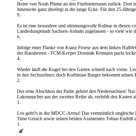
Beine von Noah Plume an den Fünfmeterraum zurück. Dort ist L
Innenseite ganz überlegt in die lange Ecke. Für den 25-Jährigen
9.
Es ist eine besondere und stimmungsvolle Kulisse in diesen c
Landeshauptstadt Sachsen-Anhalts zugelassen - so viele wie de
6.
Infolge einer Flanke von Kianz Froese aus dem linken Halbfel
der Hausherren - FCM-Keeper Dominik Reimann packt locker
4.
Wieder läuft die Kugel bei den Gästen schnell nach vorne. Le
in den Sechszehner, doch Korbinian Burger bekommt seinen F
2.
Der erste Abschluss der Partie gehört den Niedersachsen! Na
Lakenmacher aus der zweiten Reihe ab, verfehlt den Kasten ab
1.
Los geht?s in der MDCC-Arena! Das vermeintlich ungleiche 
Timo Gerach sowie seinen beiden Assistenten Tobias Endriß un
1.