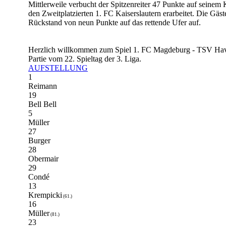
Mittlerweile verbucht der Spitzenreiter 47 Punkte auf seinem K
den Zweitplatzierten 1. FC Kaiserslautern erarbeitet. Die Gäs
Rückstand von neun Punkte auf das rettende Ufer auf.
Herzlich willkommen zum Spiel 1. FC Magdeburg - TSV Havels
Partie vom 22. Spieltag der 3. Liga.
AUFSTELLUNG
1
Reimann
19
Bell Bell
5
Müller
27
Burger
28
Obermair
29
Condé
13
Krempicki
(61.)
16
Müller
(81.)
23