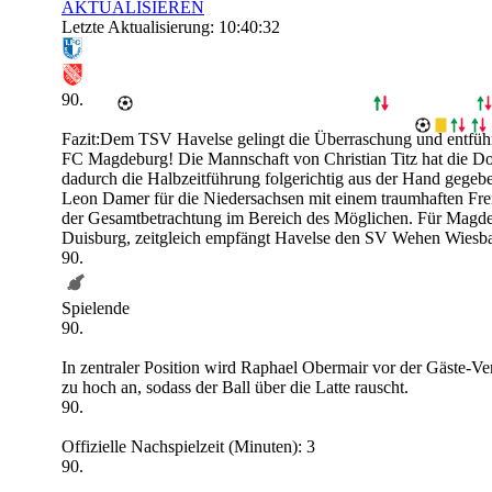
AKTUALISIEREN
Letzte Aktualisierung:
10:40:32
90.
Fazit:Dem TSV Havelse gelingt die Überraschung und entführt
FC Magdeburg! Die Mannschaft von Christian Titz hat die D
dadurch die Halbzeitführung folgerichtig aus der Hand gegeb
Leon Damer für die Niedersachsen mit einem traumhaften Freis
der Gesamtbetrachtung im Bereich des Möglichen. Für Magd
Duisburg, zeitgleich empfängt Havelse den SV Wehen Wiesb
90.
Spielende
90.
In zentraler Position wird Raphael Obermair vor der Gäste-Ve
zu hoch an, sodass der Ball über die Latte rauscht.
90.
Offizielle Nachspielzeit (Minuten): 3
90.