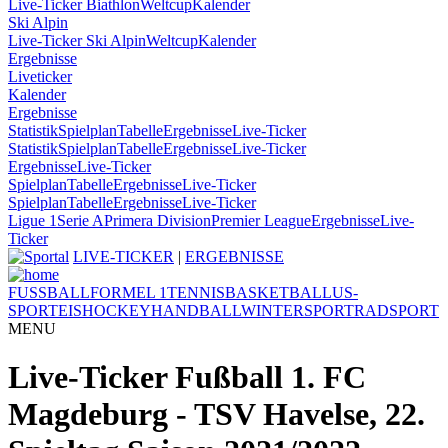
Live-Ticker Biathlon
Weltcup
Kalender
Ski Alpin
Live-Ticker Ski Alpin
Weltcup
Kalender
Ergebnisse
Liveticker
Kalender
Ergebnisse
Statistik
Spielplan
Tabelle
Ergebnisse
Live-Ticker
Statistik
Spielplan
Tabelle
Ergebnisse
Live-Ticker
Ergebnisse
Live-Ticker
Spielplan
Tabelle
Ergebnisse
Live-Ticker
Spielplan
Tabelle
Ergebnisse
Live-Ticker
Ligue 1
Serie A
Primera Division
Premier League
Ergebnisse
Live-
Ticker
LIVE-TICKER
|
ERGEBNISSE
FUSSBALL
FORMEL 1
TENNIS
BASKETBALL
US-
SPORT
EISHOCKEY
HANDBALL
WINTERSPORT
RADSPORT
MENU
Live-Ticker Fußball
1. FC
Magdeburg - TSV Havelse, 22.