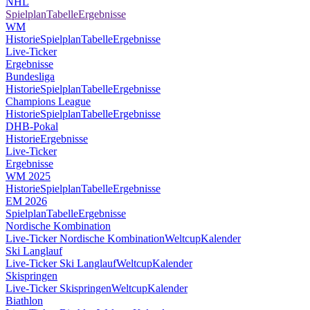
NHL
Spielplan
Tabelle
Ergebnisse
WM
Historie
Spielplan
Tabelle
Ergebnisse
Live-Ticker
Ergebnisse
Bundesliga
Historie
Spielplan
Tabelle
Ergebnisse
Champions League
Historie
Spielplan
Tabelle
Ergebnisse
DHB-Pokal
Historie
Ergebnisse
Live-Ticker
Ergebnisse
WM 2025
Historie
Spielplan
Tabelle
Ergebnisse
EM 2026
Spielplan
Tabelle
Ergebnisse
Nordische Kombination
Live-Ticker Nordische Kombination
Weltcup
Kalender
Ski Langlauf
Live-Ticker Ski Langlauf
Weltcup
Kalender
Skispringen
Live-Ticker Skispringen
Weltcup
Kalender
Biathlon