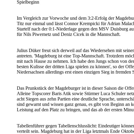
Spielbeginn
Im Vergleich zur Vorwoche und dem 3:2-Erfolg der Magdeburg
Titz nur einmal und lässt Connor Krempicki für Adrian Mala
Startelf nach der 0:1-Niederlage gegen den MSV Duisburg au
für Nils Piwernetz und Deniz Cicek in die Mannschaft.
Julius Düker freut sich derweil auf das Wiedersehen mit sein
antreten. 'Magdeburg ist eine Top-Mannschaft. Trotzdem möch
mit nach Hause zu nehmen. Ich habe den Jungs schon von der 
besten Kulisse der dritten Liga spielen zu können', so der Of
Niedersachsen allerdings erst einen einzigen Sieg in fremden S
Das Prunkstück der Magdeburger ist in dieser Saison die Offens
Alleine Topscorer Baris Atik sowie Stürmer Luca Schuler netz
acht Siegen aus zehn Partien eine deutliche Sprache, unterschä
sind gewarnt und wissen ganz genau, es gibt von Beginn an ke
Leistung auf den Platz zu bringen, und das ab der ersten Min
Tabellenführer gegen Tabellenschlusslicht: Eindeutiger könne
verteilt sein. Magdeburg hat in der Liga letztmals Ende Okto