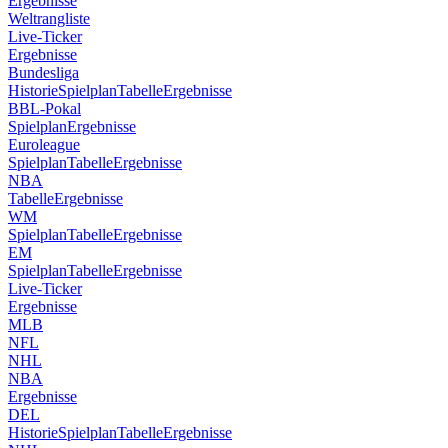
Ergebnisse
Weltrangliste
Live-Ticker
Ergebnisse
Bundesliga
Historie
Spielplan
Tabelle
Ergebnisse
BBL-Pokal
Spielplan
Ergebnisse
Euroleague
Spielplan
Tabelle
Ergebnisse
NBA
Tabelle
Ergebnisse
WM
Spielplan
Tabelle
Ergebnisse
EM
Spielplan
Tabelle
Ergebnisse
Live-Ticker
Ergebnisse
MLB
NFL
NHL
NBA
Ergebnisse
DEL
Historie
Spielplan
Tabelle
Ergebnisse