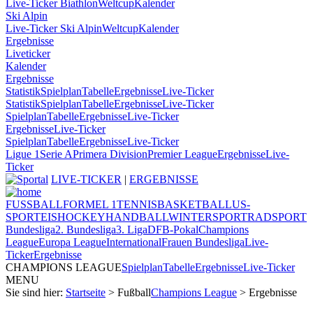
Live-Ticker Biathlon
Weltcup
Kalender
Ski Alpin
Live-Ticker Ski Alpin
Weltcup
Kalender
Ergebnisse
Liveticker
Kalender
Ergebnisse
Statistik
Spielplan
Tabelle
Ergebnisse
Live-Ticker
Statistik
Spielplan
Tabelle
Ergebnisse
Live-Ticker
Spielplan
Tabelle
Ergebnisse
Live-Ticker
Ergebnisse
Live-Ticker
Spielplan
Tabelle
Ergebnisse
Live-Ticker
Ligue 1
Serie A
Primera Division
Premier League
Ergebnisse
Live-
Ticker
LIVE-TICKER
|
ERGEBNISSE
FUSSBALL
FORMEL 1
TENNIS
BASKETBALL
US-
SPORT
EISHOCKEY
HANDBALL
WINTERSPORT
RADSPORT
Bundesliga
2. Bundesliga
3. Liga
DFB-Pokal
Champions
League
Europa League
International
Frauen Bundesliga
Live-
Ticker
Ergebnisse
CHAMPIONS LEAGUE
Spielplan
Tabelle
Ergebnisse
Live-Ticker
MENU
Sie sind hier:
Startseite
> Fußball
Champions League
> Ergebnisse