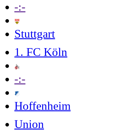
-:-
Stuttgart
1. FC Köln
-:-
Hoffenheim
Union