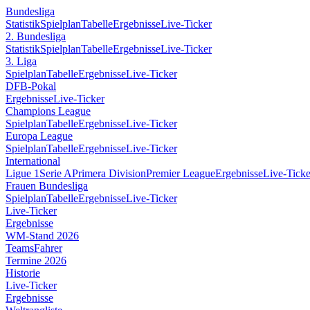
Bundesliga
Statistik
Spielplan
Tabelle
Ergebnisse
Live-Ticker
2. Bundesliga
Statistik
Spielplan
Tabelle
Ergebnisse
Live-Ticker
3. Liga
Spielplan
Tabelle
Ergebnisse
Live-Ticker
DFB-Pokal
Ergebnisse
Live-Ticker
Champions League
Spielplan
Tabelle
Ergebnisse
Live-Ticker
Europa League
Spielplan
Tabelle
Ergebnisse
Live-Ticker
International
Ligue 1
Serie A
Primera Division
Premier League
Ergebnisse
Live-Ticke
Frauen Bundesliga
Spielplan
Tabelle
Ergebnisse
Live-Ticker
Live-Ticker
Ergebnisse
WM-Stand 2026
Teams
Fahrer
Termine 2026
Historie
Live-Ticker
Ergebnisse