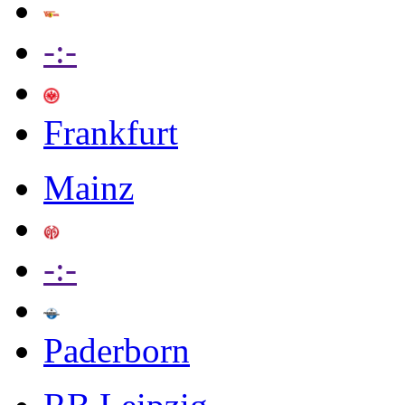
-:-
Frankfurt
Mainz
-:-
Paderborn