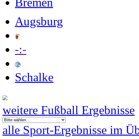
Bremen
Augsburg
-:-
Schalke
weitere Fußball Ergebnisse
alle Sport-Ergebnisse im Üb