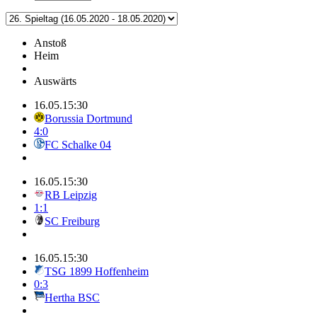
Anstoß
Heim
Auswärts
16.05.
15:30
Borussia Dortmund
4:0
FC Schalke 04
16.05.
15:30
RB Leipzig
1:1
SC Freiburg
16.05.
15:30
TSG 1899 Hoffenheim
0:3
Hertha BSC