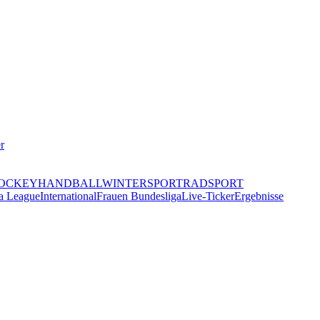
r
HOCKEY
HANDBALL
WINTERSPORT
RADSPORT
a League
International
Frauen Bundesliga
Live-Ticker
Ergebnisse