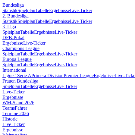
Bundesliga
Statistik
Spielplan
Tabelle
Ergebnisse
Live-Ticker
2. Bundesliga
Statistik
Spielplan
Tabelle
Ergebnisse
Live-Ticker
3. Liga
Spielplan
Tabelle
Ergebnisse
Live-Ticker
DFB-Pokal
Ergebnisse
Live-Ticker
Champions League
Spielplan
Tabelle
Ergebnisse
Live-Ticker
Europa League
Spielplan
Tabelle
Ergebnisse
Live-Ticker
International
Ligue 1
Serie A
Primera Division
Premier League
Ergebnisse
Live-Ticke
Frauen Bundesliga
Spielplan
Tabelle
Ergebnisse
Live-Ticker
Live-Ticker
Ergebnisse
WM-Stand 2026
Teams
Fahrer
Termine 2026
Historie
Live-Ticker
Ergebnisse