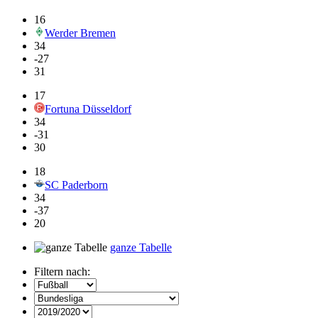
16
Werder Bremen
34
-27
31
17
Fortuna Düsseldorf
34
-31
30
18
SC Paderborn
34
-37
20
ganze Tabelle
Filtern nach: