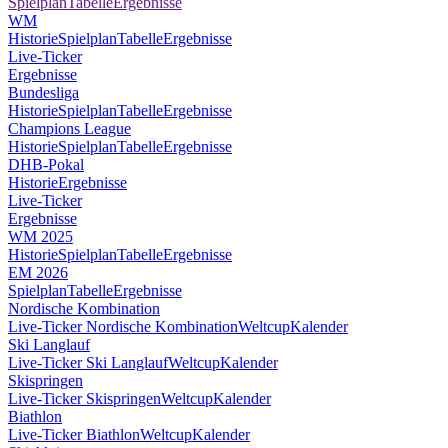
Spielplan
Tabelle
Ergebnisse
WM
Historie
Spielplan
Tabelle
Ergebnisse
Live-Ticker
Ergebnisse
Bundesliga
Historie
Spielplan
Tabelle
Ergebnisse
Champions League
Historie
Spielplan
Tabelle
Ergebnisse
DHB-Pokal
Historie
Ergebnisse
Live-Ticker
Ergebnisse
WM 2025
Historie
Spielplan
Tabelle
Ergebnisse
EM 2026
Spielplan
Tabelle
Ergebnisse
Nordische Kombination
Live-Ticker Nordische Kombination
Weltcup
Kalender
Ski Langlauf
Live-Ticker Ski Langlauf
Weltcup
Kalender
Skispringen
Live-Ticker Skispringen
Weltcup
Kalender
Biathlon
Live-Ticker Biathlon
Weltcup
Kalender