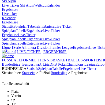
Ski Alpin
Live-Ticker Ski Alpin
Weltcup
Kalender
Ergebnisse
Liveticker
Kalender
Ergebnisse
Statistik
Spielplan
Tabelle
Ergebnisse
Live-Ticker
Spielplan
Tabelle
Ergebnisse
Live-Ticker
Ergebnisse
Live-Ticker
Spielplan
Tabelle
Ergebnisse
Live-Ticker
Spielplan
Tabelle
Ergebnisse
Live-Ticker
Ligue 1
Serie A
Primera Division
Premier League
Ergebnisse
Live-Ticke
LIVE-TICKER
|
ERGEBNISSE
FUSSBALL
FORMEL 1
TENNIS
BASKETBALL
US-SPORT
EIS
Bundesliga
2. Bundesliga
3. Liga
DFB-Pokal
Champions League
Europ
BUNDESLIGA
Statistik
Spielplan
Tabelle
Ergebnisse
Live-Ticker
Sie sind hier:
Startseite
> Fußball
Bundesliga
> Ergebnisse
Tabellenausschnitt
Platz
Verein
Sp
TD