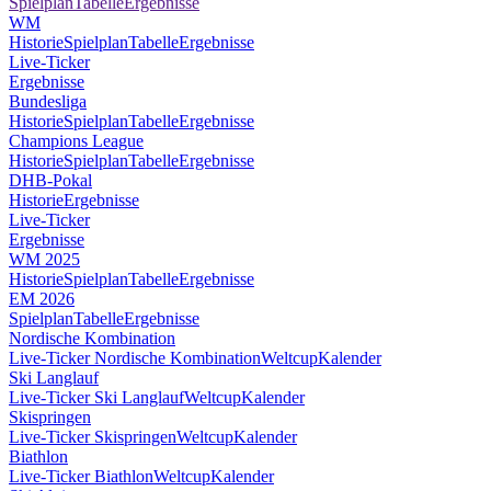
Spielplan
Tabelle
Ergebnisse
WM
Historie
Spielplan
Tabelle
Ergebnisse
Live-Ticker
Ergebnisse
Bundesliga
Historie
Spielplan
Tabelle
Ergebnisse
Champions League
Historie
Spielplan
Tabelle
Ergebnisse
DHB-Pokal
Historie
Ergebnisse
Live-Ticker
Ergebnisse
WM 2025
Historie
Spielplan
Tabelle
Ergebnisse
EM 2026
Spielplan
Tabelle
Ergebnisse
Nordische Kombination
Live-Ticker Nordische Kombination
Weltcup
Kalender
Ski Langlauf
Live-Ticker Ski Langlauf
Weltcup
Kalender
Skispringen
Live-Ticker Skispringen
Weltcup
Kalender
Biathlon
Live-Ticker Biathlon
Weltcup
Kalender