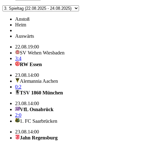
Anstoß
Heim
Auswärts
22.08.
19:00
SV Wehen Wiesbaden
3:4
RW Essen
23.08.
14:00
Alemannia Aachen
0:2
TSV 1860 München
23.08.
14:00
VfL Osnabrück
2:0
1. FC Saarbrücken
23.08.
14:00
Jahn Regensburg