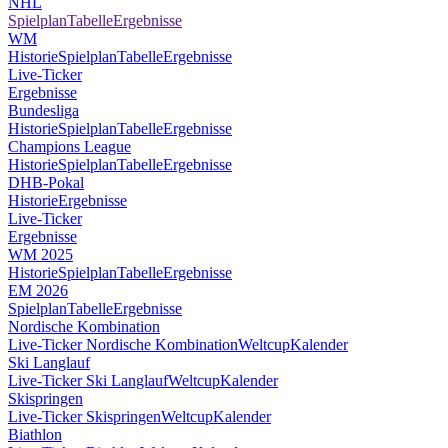
NHL
Spielplan
Tabelle
Ergebnisse
WM
Historie
Spielplan
Tabelle
Ergebnisse
Live-Ticker
Ergebnisse
Bundesliga
Historie
Spielplan
Tabelle
Ergebnisse
Champions League
Historie
Spielplan
Tabelle
Ergebnisse
DHB-Pokal
Historie
Ergebnisse
Live-Ticker
Ergebnisse
WM 2025
Historie
Spielplan
Tabelle
Ergebnisse
EM 2026
Spielplan
Tabelle
Ergebnisse
Nordische Kombination
Live-Ticker Nordische Kombination
Weltcup
Kalender
Ski Langlauf
Live-Ticker Ski Langlauf
Weltcup
Kalender
Skispringen
Live-Ticker Skispringen
Weltcup
Kalender
Biathlon