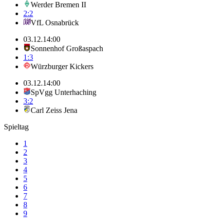
Werder Bremen II
2:2
VfL Osnabrück
03.12.
14:00
Sonnenhof Großaspach
1:3
Würzburger Kickers
03.12.
14:00
SpVgg Unterhaching
3:2
Carl Zeiss Jena
Spieltag
1
2
3
4
5
6
7
8
9