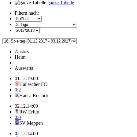
ganze Tabelle
Filtern nach:
Anstoß
Heim
Auswärts
01.12.
19:00
Hallescher FC
0:2
Hansa Rostock
02.12.
14:00
RW Erfurt
0:0
SV Meppen
02.12.
14:00