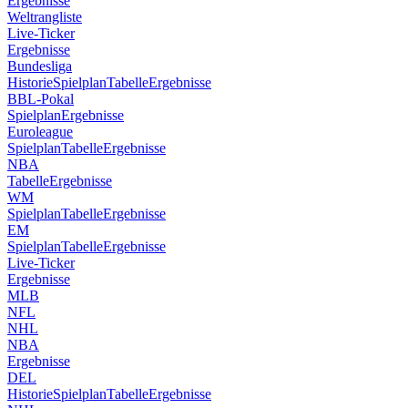
Ergebnisse
Weltrangliste
Live-Ticker
Ergebnisse
Bundesliga
Historie
Spielplan
Tabelle
Ergebnisse
BBL-Pokal
Spielplan
Ergebnisse
Euroleague
Spielplan
Tabelle
Ergebnisse
NBA
Tabelle
Ergebnisse
WM
Spielplan
Tabelle
Ergebnisse
EM
Spielplan
Tabelle
Ergebnisse
Live-Ticker
Ergebnisse
MLB
NFL
NHL
NBA
Ergebnisse
DEL
Historie
Spielplan
Tabelle
Ergebnisse