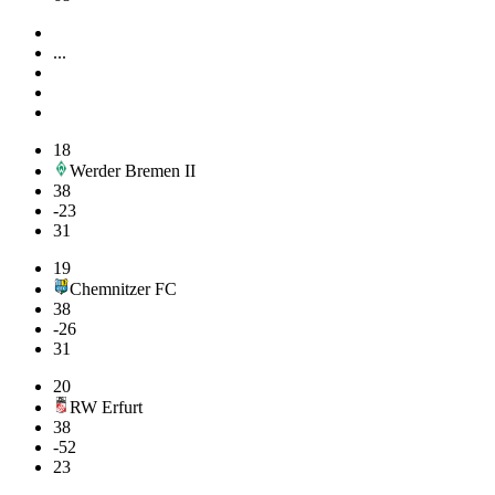
...
18
Werder Bremen II
38
-23
31
19
Chemnitzer FC
38
-26
31
20
RW Erfurt
38
-52
23