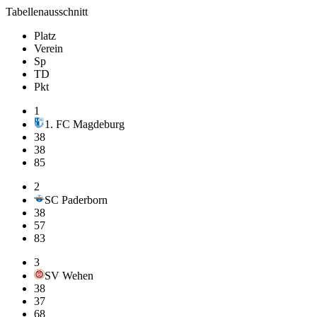
Tabellenausschnitt
Platz
Verein
Sp
TD
Pkt
1
1. FC Magdeburg
38
38
85
2
SC Paderborn
38
57
83
3
SV Wehen
38
37
68