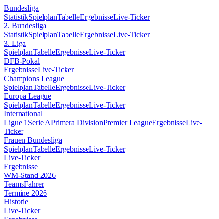
Bundesliga
Statistik
Spielplan
Tabelle
Ergebnisse
Live-Ticker
2. Bundesliga
Statistik
Spielplan
Tabelle
Ergebnisse
Live-Ticker
3. Liga
Spielplan
Tabelle
Ergebnisse
Live-Ticker
DFB-Pokal
Ergebnisse
Live-Ticker
Champions League
Spielplan
Tabelle
Ergebnisse
Live-Ticker
Europa League
Spielplan
Tabelle
Ergebnisse
Live-Ticker
International
Ligue 1
Serie A
Primera Division
Premier League
Ergebnisse
Live-
Ticker
Frauen Bundesliga
Spielplan
Tabelle
Ergebnisse
Live-Ticker
Live-Ticker
Ergebnisse
WM-Stand 2026
Teams
Fahrer
Termine 2026
Historie
Live-Ticker