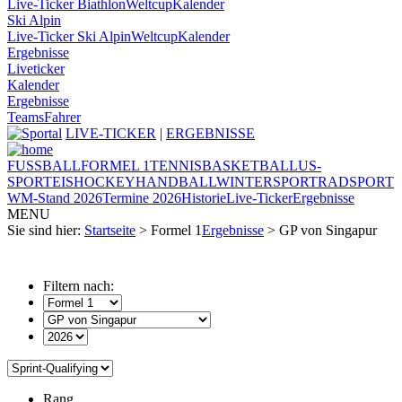
Live-Ticker Biathlon
Weltcup
Kalender
Ski Alpin
Live-Ticker Ski Alpin
Weltcup
Kalender
Ergebnisse
Liveticker
Kalender
Ergebnisse
Teams
Fahrer
LIVE-TICKER
|
ERGEBNISSE
FUSSBALL
FORMEL 1
TENNIS
BASKETBALL
US-
SPORT
EISHOCKEY
HANDBALL
WINTERSPORT
RADSPORT
WM-Stand 2026
Termine 2026
Historie
Live-Ticker
Ergebnisse
MENU
Sie sind hier:
Startseite
> Formel 1
Ergebnisse
> GP von Singapur
Filtern nach:
Rang