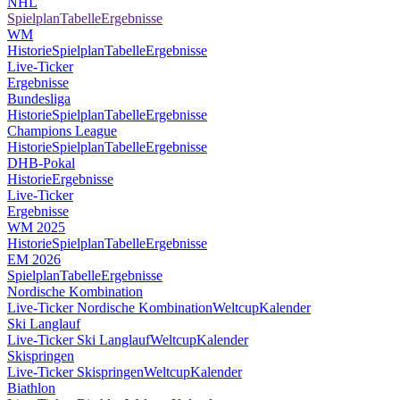
NHL
Spielplan
Tabelle
Ergebnisse
WM
Historie
Spielplan
Tabelle
Ergebnisse
Live-Ticker
Ergebnisse
Bundesliga
Historie
Spielplan
Tabelle
Ergebnisse
Champions League
Historie
Spielplan
Tabelle
Ergebnisse
DHB-Pokal
Historie
Ergebnisse
Live-Ticker
Ergebnisse
WM 2025
Historie
Spielplan
Tabelle
Ergebnisse
EM 2026
Spielplan
Tabelle
Ergebnisse
Nordische Kombination
Live-Ticker Nordische Kombination
Weltcup
Kalender
Ski Langlauf
Live-Ticker Ski Langlauf
Weltcup
Kalender
Skispringen
Live-Ticker Skispringen
Weltcup
Kalender
Biathlon