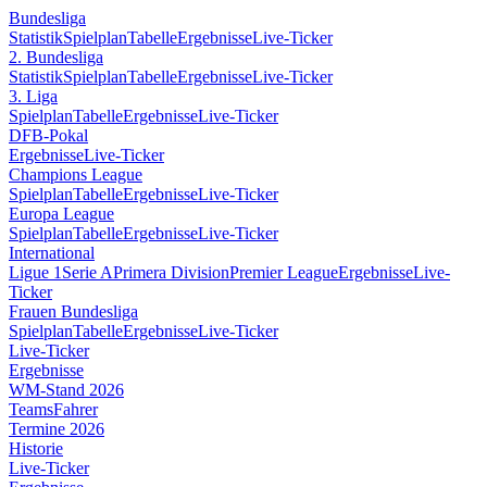
Bundesliga
Statistik
Spielplan
Tabelle
Ergebnisse
Live-Ticker
2. Bundesliga
Statistik
Spielplan
Tabelle
Ergebnisse
Live-Ticker
3. Liga
Spielplan
Tabelle
Ergebnisse
Live-Ticker
DFB-Pokal
Ergebnisse
Live-Ticker
Champions League
Spielplan
Tabelle
Ergebnisse
Live-Ticker
Europa League
Spielplan
Tabelle
Ergebnisse
Live-Ticker
International
Ligue 1
Serie A
Primera Division
Premier League
Ergebnisse
Live-
Ticker
Frauen Bundesliga
Spielplan
Tabelle
Ergebnisse
Live-Ticker
Live-Ticker
Ergebnisse
WM-Stand 2026
Teams
Fahrer
Termine 2026
Historie
Live-Ticker