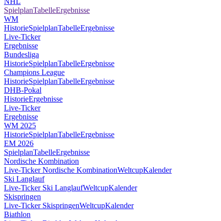
NHL
Spielplan
Tabelle
Ergebnisse
WM
Historie
Spielplan
Tabelle
Ergebnisse
Live-Ticker
Ergebnisse
Bundesliga
Historie
Spielplan
Tabelle
Ergebnisse
Champions League
Historie
Spielplan
Tabelle
Ergebnisse
DHB-Pokal
Historie
Ergebnisse
Live-Ticker
Ergebnisse
WM 2025
Historie
Spielplan
Tabelle
Ergebnisse
EM 2026
Spielplan
Tabelle
Ergebnisse
Nordische Kombination
Live-Ticker Nordische Kombination
Weltcup
Kalender
Ski Langlauf
Live-Ticker Ski Langlauf
Weltcup
Kalender
Skispringen
Live-Ticker Skispringen
Weltcup
Kalender
Biathlon