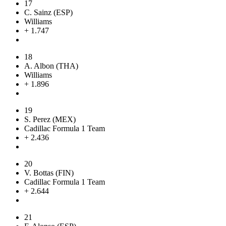
17
C. Sainz (ESP)
Williams
+ 1.747
18
A. Albon (THA)
Williams
+ 1.896
19
S. Perez (MEX)
Cadillac Formula 1 Team
+ 2.436
20
V. Bottas (FIN)
Cadillac Formula 1 Team
+ 2.644
21