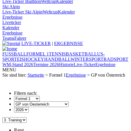
Live-Ticker Biathlon
Weltcup
Kalender
Ski Alpin
Live-Ticker Ski Alpin
Weltcup
Kalender
Ergebnisse
Liveticker
Kalender
Ergebnisse
Teams
Fahrer
LIVE-TICKER
|
ERGEBNISSE
FUSSBALL
FORMEL 1
TENNIS
BASKETBALL
US-
SPORT
EISHOCKEY
HANDBALL
WINTERSPORT
RADSPORT
WM-Stand 2026
Termine 2026
Historie
Live-Ticker
Ergebnisse
MENU
Sie sind hier:
Startseite
> Formel 1
Ergebnisse
> GP von Österreich
Filtern nach:
Rang