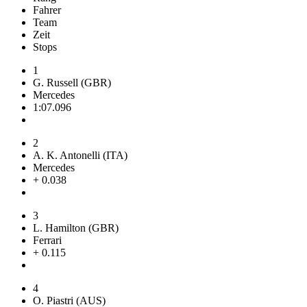
Fahrer
Team
Zeit
Stops
1
G. Russell (GBR)
Mercedes
1:07.096
2
A. K. Antonelli (ITA)
Mercedes
+ 0.038
3
L. Hamilton (GBR)
Ferrari
+ 0.115
4
O. Piastri (AUS)