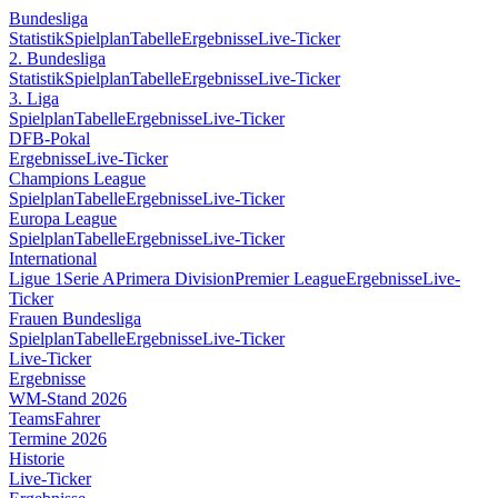
Bundesliga
Statistik
Spielplan
Tabelle
Ergebnisse
Live-Ticker
2. Bundesliga
Statistik
Spielplan
Tabelle
Ergebnisse
Live-Ticker
3. Liga
Spielplan
Tabelle
Ergebnisse
Live-Ticker
DFB-Pokal
Ergebnisse
Live-Ticker
Champions League
Spielplan
Tabelle
Ergebnisse
Live-Ticker
Europa League
Spielplan
Tabelle
Ergebnisse
Live-Ticker
International
Ligue 1
Serie A
Primera Division
Premier League
Ergebnisse
Live-
Ticker
Frauen Bundesliga
Spielplan
Tabelle
Ergebnisse
Live-Ticker
Live-Ticker
Ergebnisse
WM-Stand 2026
Teams
Fahrer
Termine 2026
Historie
Live-Ticker