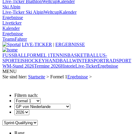
Live-Ticker Biathlon
Weltcup
Kalender
Ski Alpin
Live-Ticker Ski Alpin
Weltcup
Kalender
Ergebnisse
Liveticker
Kalender
Ergebnisse
Teams
Fahrer
LIVE-TICKER
|
ERGEBNISSE
FUSSBALL
FORMEL 1
TENNIS
BASKETBALL
US-
SPORT
EISHOCKEY
HANDBALL
WINTERSPORT
RADSPORT
WM-Stand 2026
Termine 2026
Historie
Live-Ticker
Ergebnisse
MENU
Sie sind hier:
Startseite
> Formel 1
Ergebnisse
>
Filtern nach:
Rang