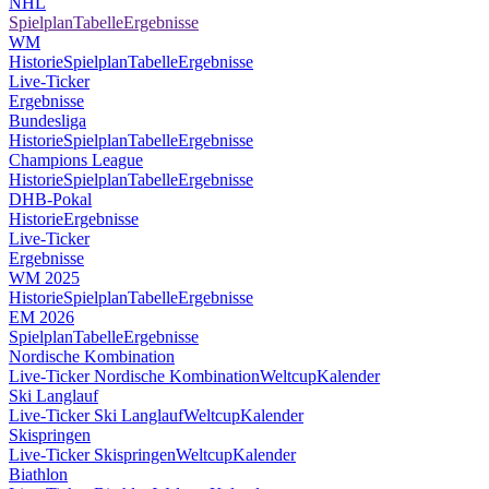
NHL
Spielplan
Tabelle
Ergebnisse
WM
Historie
Spielplan
Tabelle
Ergebnisse
Live-Ticker
Ergebnisse
Bundesliga
Historie
Spielplan
Tabelle
Ergebnisse
Champions League
Historie
Spielplan
Tabelle
Ergebnisse
DHB-Pokal
Historie
Ergebnisse
Live-Ticker
Ergebnisse
WM 2025
Historie
Spielplan
Tabelle
Ergebnisse
EM 2026
Spielplan
Tabelle
Ergebnisse
Nordische Kombination
Live-Ticker Nordische Kombination
Weltcup
Kalender
Ski Langlauf
Live-Ticker Ski Langlauf
Weltcup
Kalender
Skispringen
Live-Ticker Skispringen
Weltcup
Kalender
Biathlon