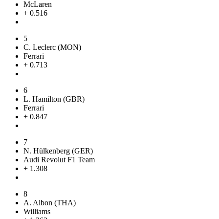
McLaren
+ 0.516
5
C. Leclerc (MON)
Ferrari
+ 0.713
6
L. Hamilton (GBR)
Ferrari
+ 0.847
7
N. Hülkenberg (GER)
Audi Revolut F1 Team
+ 1.308
8
A. Albon (THA)
Williams