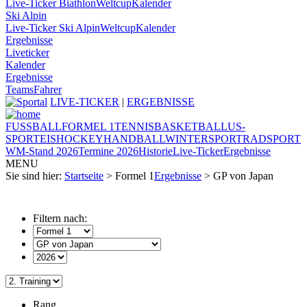
Live-Ticker Biathlon
Weltcup
Kalender
Ski Alpin
Live-Ticker Ski Alpin
Weltcup
Kalender
Ergebnisse
Liveticker
Kalender
Ergebnisse
Teams
Fahrer
LIVE-TICKER
|
ERGEBNISSE
FUSSBALL
FORMEL 1
TENNIS
BASKETBALL
US-
SPORT
EISHOCKEY
HANDBALL
WINTERSPORT
RADSPORT
WM-Stand 2026
Termine 2026
Historie
Live-Ticker
Ergebnisse
MENU
Sie sind hier:
Startseite
> Formel 1
Ergebnisse
> GP von Japan
Filtern nach:
Rang