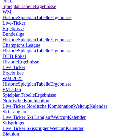
NHL
Spielplan
Tabelle
Ergebnisse
WM
Historie
Spielplan
Tabelle
Ergebnisse
Live-Ticker
Ergebnisse
Bundesliga
Historie
Spielplan
Tabelle
Ergebnisse
Champions League
Historie
Spielplan
Tabelle
Ergebnisse
DHB-Pokal
Historie
Ergebnisse
Live-Ticker
Ergebnisse
WM 2025
Historie
Spielplan
Tabelle
Ergebnisse
EM 2026
Spielplan
Tabelle
Ergebnisse
Nordische Kombination
Live-Ticker Nordische Kombination
Weltcup
Kalender
Ski Langlauf
Live-Ticker Ski Langlauf
Weltcup
Kalender
Skispringen
Live-Ticker Skispringen
Weltcup
Kalender
Biathlon