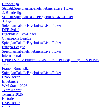
Bundesliga
Statistik
Spielplan
Tabelle
Ergebnisse
Live-Ticker
2. Bundesliga
Statistik
Spielplan
Tabelle
Ergebnisse
Live-Ticker
3. Liga
Spielplan
Tabelle
Ergebnisse
Live-Ticker
DFB-Pokal
Ergebnisse
Live-Ticker
Champions League
Spielplan
Tabelle
Ergebnisse
Live-Ticker
Europa League
Spielplan
Tabelle
Ergebnisse
Live-Ticker
International
Ligue 1
Serie A
Primera Division
Premier League
Ergebnisse
Live-
Ticker
Frauen Bundesliga
Spielplan
Tabelle
Ergebnisse
Live-Ticker
Live-Ticker
Ergebnisse
WM-Stand 2026
Teams
Fahrer
Termine 2026
Historie
Live-Ticker