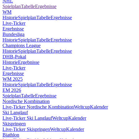
NHL
Spielplan
Tabelle
Ergebnisse
WM
Historie
Spielplan
Tabelle
Ergebnisse
Live-Ticker
Ergebnisse
Bundesliga
Historie
Spielplan
Tabelle
Ergebnisse
Champions League
Historie
Spielplan
Tabelle
Ergebnisse
DHB-Pokal
Historie
Ergebnisse
Live-Ticker
Ergebnisse
WM 2025
Historie
Spielplan
Tabelle
Ergebnisse
EM 2026
Spielplan
Tabelle
Ergebnisse
Nordische Kombination
Live-Ticker Nordische Kombination
Weltcup
Kalender
Ski Langlauf
Live-Ticker Ski Langlauf
Weltcup
Kalender
Skispringen
Live-Ticker Skispringen
Weltcup
Kalender
Biathlon