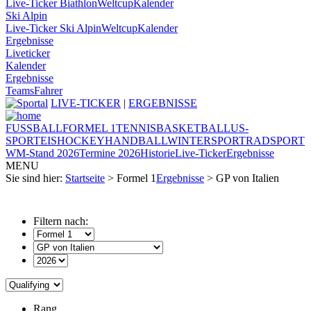
Live-Ticker Biathlon
Weltcup
Kalender
Ski Alpin
Live-Ticker Ski Alpin
Weltcup
Kalender
Ergebnisse
Liveticker
Kalender
Ergebnisse
Teams
Fahrer
LIVE-TICKER
|
ERGEBNISSE
FUSSBALL
FORMEL 1
TENNIS
BASKETBALL
US-
SPORT
EISHOCKEY
HANDBALL
WINTERSPORT
RADSPORT
WM-Stand 2026
Termine 2026
Historie
Live-Ticker
Ergebnisse
MENU
Sie sind hier:
Startseite
> Formel 1
Ergebnisse
> GP von Italien
Filtern nach:
Rang