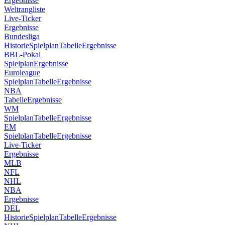
Ergebnisse
Weltrangliste
Live-Ticker
Ergebnisse
Bundesliga
Historie
Spielplan
Tabelle
Ergebnisse
BBL-Pokal
Spielplan
Ergebnisse
Euroleague
Spielplan
Tabelle
Ergebnisse
NBA
Tabelle
Ergebnisse
WM
Spielplan
Tabelle
Ergebnisse
EM
Spielplan
Tabelle
Ergebnisse
Live-Ticker
Ergebnisse
MLB
NFL
NHL
NBA
Ergebnisse
DEL
Historie
Spielplan
Tabelle
Ergebnisse