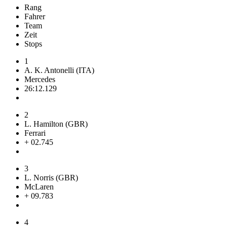
Rang
Fahrer
Team
Zeit
Stops
1
A. K. Antonelli (ITA)
Mercedes
26:12.129
2
L. Hamilton (GBR)
Ferrari
+ 02.745
3
L. Norris (GBR)
McLaren
+ 09.783
4