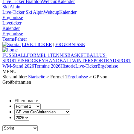
Live-Ticker Biathlon
Weltcup
Kalender
Ski Alpin
Live-Ticker Ski Alpin
Weltcup
Kalender
Ergebnisse
Liveticker
Kalender
Ergebnisse
Teams
Fahrer
LIVE-TICKER
|
ERGEBNISSE
FUSSBALL
FORMEL 1
TENNIS
BASKETBALL
US-
SPORT
EISHOCKEY
HANDBALL
WINTERSPORT
RADSPORT
WM-Stand 2026
Termine 2026
Historie
Live-Ticker
Ergebnisse
MENU
Sie sind hier:
Startseite
> Formel 1
Ergebnisse
> GP von
Großbritannien
Filtern nach: