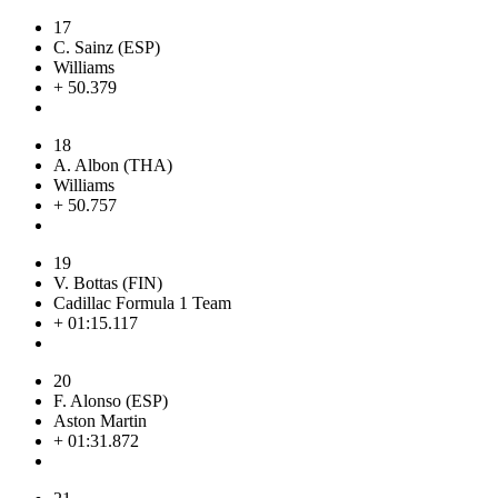
17
C. Sainz (ESP)
Williams
+ 50.379
18
A. Albon (THA)
Williams
+ 50.757
19
V. Bottas (FIN)
Cadillac Formula 1 Team
+ 01:15.117
20
F. Alonso (ESP)
Aston Martin
+ 01:31.872