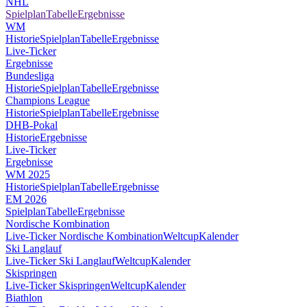
NHL
Spielplan
Tabelle
Ergebnisse
WM
Historie
Spielplan
Tabelle
Ergebnisse
Live-Ticker
Ergebnisse
Bundesliga
Historie
Spielplan
Tabelle
Ergebnisse
Champions League
Historie
Spielplan
Tabelle
Ergebnisse
DHB-Pokal
Historie
Ergebnisse
Live-Ticker
Ergebnisse
WM 2025
Historie
Spielplan
Tabelle
Ergebnisse
EM 2026
Spielplan
Tabelle
Ergebnisse
Nordische Kombination
Live-Ticker Nordische Kombination
Weltcup
Kalender
Ski Langlauf
Live-Ticker Ski Langlauf
Weltcup
Kalender
Skispringen
Live-Ticker Skispringen
Weltcup
Kalender
Biathlon