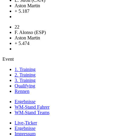
L. Stroll (CAN)
Aston Martin
+ 5.187
22
F. Alonso (ESP)
Aston Martin
+ 5.474
Event
1. Training
2. Training
3. Training
Qualifying
Rennen
Ergebnisse
WM-Stand Fahrer
WM-Stand Teams
Live-Ticker
Ergebnisse
Impressum