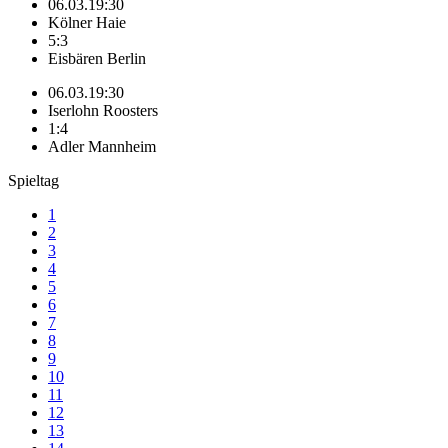
06.03.
19:30
Kölner Haie
5:3
Eisbären Berlin
06.03.
19:30
Iserlohn Roosters
1:4
Adler Mannheim
Spieltag
1
2
3
4
5
6
7
8
9
10
11
12
13