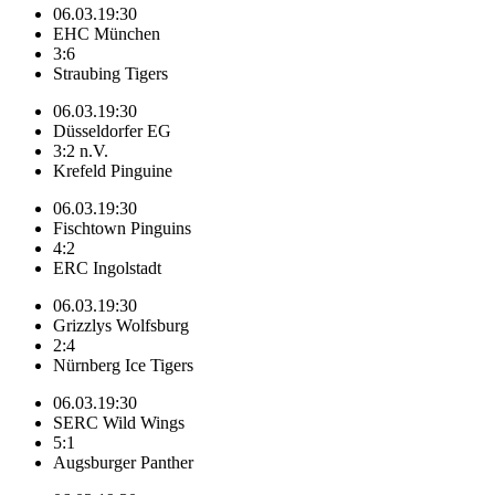
06.03.
19:30
EHC München
3:6
Straubing Tigers
06.03.
19:30
Düsseldorfer EG
3:2 n.V.
Krefeld Pinguine
06.03.
19:30
Fischtown Pinguins
4:2
ERC Ingolstadt
06.03.
19:30
Grizzlys Wolfsburg
2:4
Nürnberg Ice Tigers
06.03.
19:30
SERC Wild Wings
5:1
Augsburger Panther