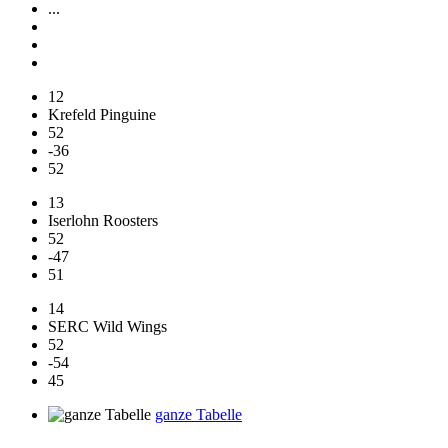
...
12
Krefeld Pinguine
52
-36
52
13
Iserlohn Roosters
52
-47
51
14
SERC Wild Wings
52
-54
45
ganze Tabelle