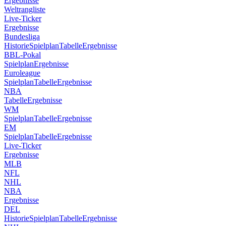
Ergebnisse
Weltrangliste
Live-Ticker
Ergebnisse
Bundesliga
Historie
Spielplan
Tabelle
Ergebnisse
BBL-Pokal
Spielplan
Ergebnisse
Euroleague
Spielplan
Tabelle
Ergebnisse
NBA
Tabelle
Ergebnisse
WM
Spielplan
Tabelle
Ergebnisse
EM
Spielplan
Tabelle
Ergebnisse
Live-Ticker
Ergebnisse
MLB
NFL
NHL
NBA
Ergebnisse
DEL
Historie
Spielplan
Tabelle
Ergebnisse