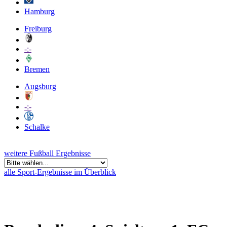
Hamburg
Freiburg
-:-
Bremen
Augsburg
-:-
Schalke
weitere Fußball Ergebnisse
alle Sport-Ergebnisse im Überblick