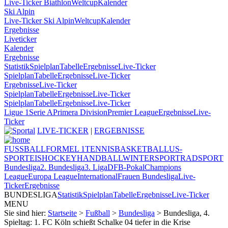
Live-Ticker Biathlon
Weltcup
Kalender
Ski Alpin
Live-Ticker Ski Alpin
Weltcup
Kalender
Ergebnisse
Liveticker
Kalender
Ergebnisse
Statistik
Spielplan
Tabelle
Ergebnisse
Live-Ticker
Spielplan
Tabelle
Ergebnisse
Live-Ticker
Ergebnisse
Live-Ticker
Spielplan
Tabelle
Ergebnisse
Live-Ticker
Spielplan
Tabelle
Ergebnisse
Live-Ticker
Ligue 1
Serie A
Primera Division
Premier League
Ergebnisse
Live-
Ticker
LIVE-TICKER
|
ERGEBNISSE
FUSSBALL
FORMEL 1
TENNIS
BASKETBALL
US-
SPORT
EISHOCKEY
HANDBALL
WINTERSPORT
RADSPORT
Bundesliga
2. Bundesliga
3. Liga
DFB-Pokal
Champions
League
Europa League
International
Frauen Bundesliga
Live-
Ticker
Ergebnisse
BUNDESLIGA
Statistik
Spielplan
Tabelle
Ergebnisse
Live-Ticker
MENU
Sie sind hier:
Startseite
>
Fußball
>
Bundesliga
> Bundesliga, 4.
Spieltag: 1. FC Köln schießt Schalke 04 tiefer in die Krise