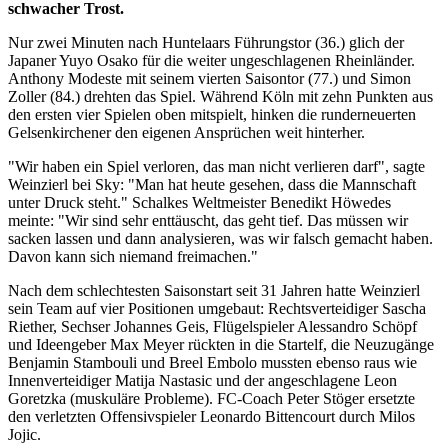
schwacher Trost.
Nur zwei Minuten nach Huntelaars Führungstor (36.) glich der
Japaner Yuyo Osako für die weiter ungeschlagenen Rheinländer.
Anthony Modeste mit seinem vierten Saisontor (77.) und Simon
Zoller (84.) drehten das Spiel. Während Köln mit zehn Punkten aus
den ersten vier Spielen oben mitspielt, hinken die runderneuerten
Gelsenkirchener den eigenen Ansprüchen weit hinterher.
"Wir haben ein Spiel verloren, das man nicht verlieren darf", sagte
Weinzierl bei Sky: "Man hat heute gesehen, dass die Mannschaft
unter Druck steht." Schalkes Weltmeister Benedikt Höwedes
meinte: "Wir sind sehr enttäuscht, das geht tief. Das müssen wir
sacken lassen und dann analysieren, was wir falsch gemacht haben.
Davon kann sich niemand freimachen."
Nach dem schlechtesten Saisonstart seit 31 Jahren hatte Weinzierl
sein Team auf vier Positionen umgebaut: Rechtsverteidiger Sascha
Riether, Sechser Johannes Geis, Flügelspieler Alessandro Schöpf
und Ideengeber Max Meyer rückten in die Startelf, die Neuzugänge
Benjamin Stambouli und Breel Embolo mussten ebenso raus wie
Innenverteidiger Matija Nastasic und der angeschlagene Leon
Goretzka (muskuläre Probleme). FC-Coach Peter Stöger ersetzte
den verletzten Offensivspieler Leonardo Bittencourt durch Milos
Jojic.