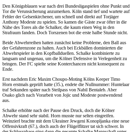
Den Königsblauen war nach drei Bundesligaspielen ohne Punkt und
Tor die Verunsicherung anzumerken. Köln stand tief und wartete auf
Fehler der Gelsenkirchener, um schnell und direkt auf Torjäger
Anthony Modeste zu spielen. So kamen die Gäste zwar öfter in die
Nähe des Tores als die Schalker, die kaum einen Weg in den
Strafraum fanden. Doch Torszenen bot die erste halbe Stunde nicht.
Beide Abwehrreihen hatten zunächst keine Probleme, den Ball aus
der Gefahrenzone zu halten. Auch bei Eckbällen dominierten die
Abwehrspieler in den Kopfballduellen. Schalke kombinierte zu
langsam und ungenau, um die Kölner Defensive in Verlegenheit zu
bringen. Der FC spielte seine Konterchancen nicht konsequent zu
Ende.
Erst nachdem Eric Maxim Choupo-Moting Kölns Keeper Timo
Horn erstmals geprüft hatte (35.), endete die Nullnummer: Huntelaar
traf Sekunden später nach Steilpass von Nabil Bentaleb. Aber
Osako glich nach Vorarbeit von Jojic und Modeste postwendend
aus.
Schalke erhöhte nach der Pause den Druck, doch die Kölner
Abwehr stand sehr stabil. Horn musste nur selten eingreifen.
Weinzierl brachte mit dem Ukrainer Jewgeni Konopljanka eine neue
Offensivkraft (67.), doch auch der Flügelflitzer tat sich schwer. In
der Schlussphase ging dann die gesamte Schalke Mannschaft unter.