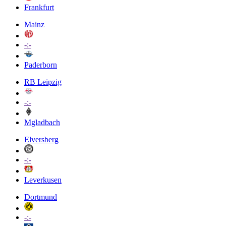
Frankfurt
Mainz
-:-
Paderborn
RB Leipzig
-:-
Mgladbach
Elversberg
-:-
Leverkusen
Dortmund
-:-