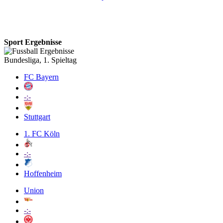
Sport Ergebnisse
Bundesliga, 1. Spieltag
FC Bayern
-:-
Stuttgart
1. FC Köln
-:-
Hoffenheim
Union
-:-