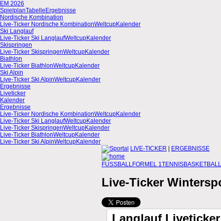
EM 2026
Spielplan
Tabelle
Ergebnisse
Nordische Kombination
Live-Ticker Nordische Kombination
Weltcup
Kalender
Ski Langlauf
Live-Ticker Ski Langlauf
Weltcup
Kalender
Skispringen
Live-Ticker Skispringen
Weltcup
Kalender
Biathlon
Live-Ticker Biathlon
Weltcup
Kalender
Ski Alpin
Live-Ticker Ski Alpin
Weltcup
Kalender
Ergebnisse
Liveticker
Kalender
Ergebnisse
Live-Ticker Nordische Kombination
Weltcup
Kalender
Live-Ticker Ski Langlauf
Weltcup
Kalender
Live-Ticker Skispringen
Weltcup
Kalender
Live-Ticker Biathlon
Weltcup
Kalender
Live-Ticker Ski Alpin
Weltcup
Kalender
LIVE-TICKER
|
ERGEBNISSE
FUSSBALL
FORMEL 1
TENNIS
BASKETBAL
Live-Ticker Wintersp
Langlauf Liveticker