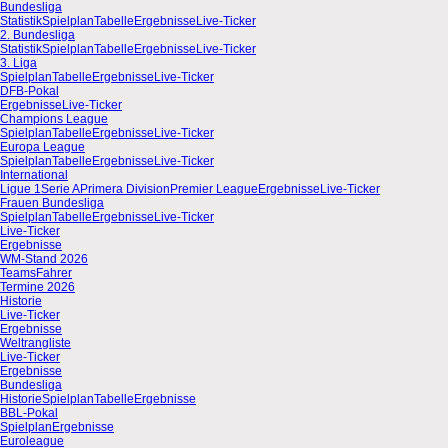
Bundesliga
Statistik
Spielplan
Tabelle
Ergebnisse
Live-Ticker
2. Bundesliga
Statistik
Spielplan
Tabelle
Ergebnisse
Live-Ticker
3. Liga
Spielplan
Tabelle
Ergebnisse
Live-Ticker
DFB-Pokal
Ergebnisse
Live-Ticker
Champions League
Spielplan
Tabelle
Ergebnisse
Live-Ticker
Europa League
Spielplan
Tabelle
Ergebnisse
Live-Ticker
International
Ligue 1
Serie A
Primera Division
Premier League
Ergebnisse
Live-Ticker
Frauen Bundesliga
Spielplan
Tabelle
Ergebnisse
Live-Ticker
Live-Ticker
Ergebnisse
WM-Stand 2026
Teams
Fahrer
Termine 2026
Historie
Live-Ticker
Ergebnisse
Weltrangliste
Live-Ticker
Ergebnisse
Bundesliga
Historie
Spielplan
Tabelle
Ergebnisse
BBL-Pokal
Spielplan
Ergebnisse
Euroleague