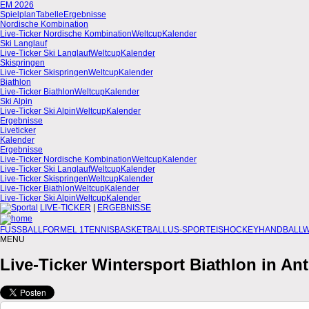
EM 2026
Spielplan
Tabelle
Ergebnisse
Nordische Kombination
Live-Ticker Nordische Kombination
Weltcup
Kalender
Ski Langlauf
Live-Ticker Ski Langlauf
Weltcup
Kalender
Skispringen
Live-Ticker Skispringen
Weltcup
Kalender
Biathlon
Live-Ticker Biathlon
Weltcup
Kalender
Ski Alpin
Live-Ticker Ski Alpin
Weltcup
Kalender
Ergebnisse
Liveticker
Kalender
Ergebnisse
Live-Ticker Nordische Kombination
Weltcup
Kalender
Live-Ticker Ski Langlauf
Weltcup
Kalender
Live-Ticker Skispringen
Weltcup
Kalender
Live-Ticker Biathlon
Weltcup
Kalender
Live-Ticker Ski Alpin
Weltcup
Kalender
LIVE-TICKER
|
ERGEBNISSE
FUSSBALL
FORMEL 1
TENNIS
BASKETBALL
US-SPORT
EISHOCKEY
HANDBALL
W
MENU
Live-Ticker Wintersport
Biathlon in Ant