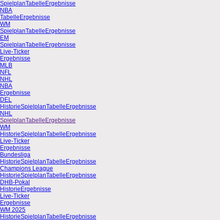
Spielplan
Tabelle
Ergebnisse
NBA
Tabelle
Ergebnisse
WM
Spielplan
Tabelle
Ergebnisse
EM
Spielplan
Tabelle
Ergebnisse
Live-Ticker
Ergebnisse
MLB
NFL
NHL
NBA
Ergebnisse
DEL
Historie
Spielplan
Tabelle
Ergebnisse
NHL
Spielplan
Tabelle
Ergebnisse
WM
Historie
Spielplan
Tabelle
Ergebnisse
Live-Ticker
Ergebnisse
Bundesliga
Historie
Spielplan
Tabelle
Ergebnisse
Champions League
Historie
Spielplan
Tabelle
Ergebnisse
DHB-Pokal
Historie
Ergebnisse
Live-Ticker
Ergebnisse
WM 2025
Historie
Spielplan
Tabelle
Ergebnisse