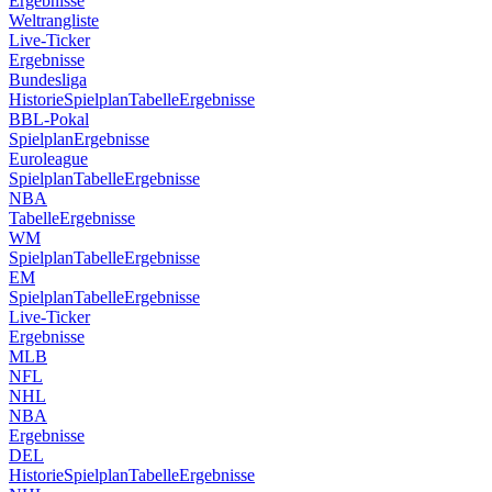
Ergebnisse
Weltrangliste
Live-Ticker
Ergebnisse
Bundesliga
Historie
Spielplan
Tabelle
Ergebnisse
BBL-Pokal
Spielplan
Ergebnisse
Euroleague
Spielplan
Tabelle
Ergebnisse
NBA
Tabelle
Ergebnisse
WM
Spielplan
Tabelle
Ergebnisse
EM
Spielplan
Tabelle
Ergebnisse
Live-Ticker
Ergebnisse
MLB
NFL
NHL
NBA
Ergebnisse
DEL
Historie
Spielplan
Tabelle
Ergebnisse