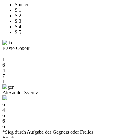
Spieler
S.1
S.2
S.3
S.4
S.5
Flavio Cobolli
1
6
4
7
1
Alexander Zverev
6
4
6
6
6
*Sieg durch Aufgabe des Gegners oder Freilos
Runde