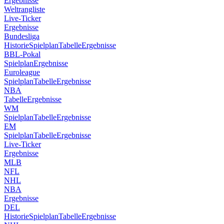
Ergebnisse
Weltrangliste
Live-Ticker
Ergebnisse
Bundesliga
Historie
Spielplan
Tabelle
Ergebnisse
BBL-Pokal
Spielplan
Ergebnisse
Euroleague
Spielplan
Tabelle
Ergebnisse
NBA
Tabelle
Ergebnisse
WM
Spielplan
Tabelle
Ergebnisse
EM
Spielplan
Tabelle
Ergebnisse
Live-Ticker
Ergebnisse
MLB
NFL
NHL
NBA
Ergebnisse
DEL
Historie
Spielplan
Tabelle
Ergebnisse