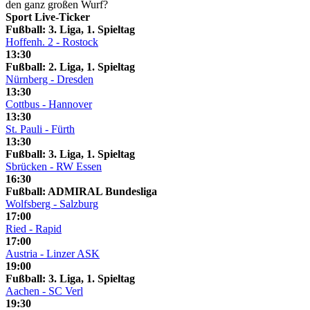
den ganz großen Wurf?
Sport Live-Ticker
Fußball: 3. Liga, 1. Spieltag
Hoffenh. 2 - Rostock
13:30
Fußball: 2. Liga, 1. Spieltag
Nürnberg - Dresden
13:30
Cottbus - Hannover
13:30
St. Pauli - Fürth
13:30
Fußball: 3. Liga, 1. Spieltag
Sbrücken - RW Essen
16:30
Fußball: ADMIRAL Bundesliga
Wolfsberg - Salzburg
17:00
Ried - Rapid
17:00
Austria - Linzer ASK
19:00
Fußball: 3. Liga, 1. Spieltag
Aachen - SC Verl
19:30