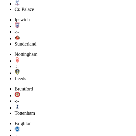
Cr. Palace
Ipswich
-:-
Sunderland
Nottingham
-:-
Leeds
Brentford
-:-
Tottenham
Brighton
-:-