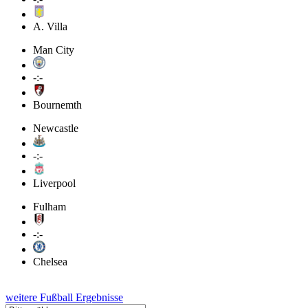
A. Villa
Man City
-:-
Bournemth
Newcastle
-:-
Liverpool
Fulham
-:-
Chelsea
weitere Fußball Ergebnisse