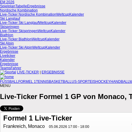
EM 2026
Spielplan
Tabelle
Ergebnisse
Nordische Kombination
Live-Ticker Nordische Kombination
Weltcup
Kalender
Ski Langlauf
Live-Ticker Ski Langlauf
Weltcup
Kalender
Skispringen
Live-Ticker Skispringen
Weltcup
Kalender
Biathlon
Live-Ticker Biathlon
Weltcup
Kalender
Ski Alpin
Live-Ticker Ski Alpin
Weltcup
Kalender
Ergebnisse
Liveticker
Kalender
Ergebnisse
Teams
Fahrer
LIVE-TICKER
|
ERGEBNISSE
FUSSBALL
FORMEL 1
TENNIS
BASKETBALL
US-SPORT
EISHOCKEY
HANDBALL
W
MENU
Live-Ticker Formel 1
GP von Monaco, Tr
Formel 1 Live-Ticker
Frankreich, Monaco
05.06.2026 17:00 - 18:00