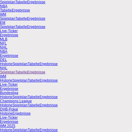
Spielplan
Tabelle
Ergebnisse
NBA
Tabelle
Ergebnisse
WM
Spielplan
Tabelle
Ergebnisse
EM
Spielplan
Tabelle
Ergebnisse
Live-Ticker
Ergebnisse
MLB
NFL
NHL
NBA
Ergebnisse
DEL
Historie
Spielplan
Tabelle
Ergebnisse
NHL
Spielplan
Tabelle
Ergebnisse
WM
Historie
Spielplan
Tabelle
Ergebnisse
Live-Ticker
Ergebnisse
Bundesliga
Historie
Spielplan
Tabelle
Ergebnisse
Champions League
Historie
Spielplan
Tabelle
Ergebnisse
DHB-Pokal
Historie
Ergebnisse
Live-Ticker
Ergebnisse
WM 2025
Historie
Spielplan
Tabelle
Ergebnisse