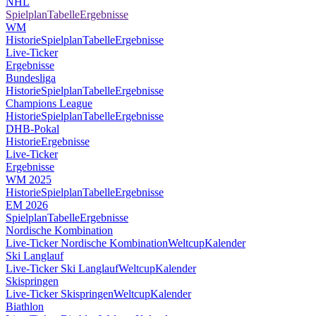
NHL
Spielplan
Tabelle
Ergebnisse
WM
Historie
Spielplan
Tabelle
Ergebnisse
Live-Ticker
Ergebnisse
Bundesliga
Historie
Spielplan
Tabelle
Ergebnisse
Champions League
Historie
Spielplan
Tabelle
Ergebnisse
DHB-Pokal
Historie
Ergebnisse
Live-Ticker
Ergebnisse
WM 2025
Historie
Spielplan
Tabelle
Ergebnisse
EM 2026
Spielplan
Tabelle
Ergebnisse
Nordische Kombination
Live-Ticker Nordische Kombination
Weltcup
Kalender
Ski Langlauf
Live-Ticker Ski Langlauf
Weltcup
Kalender
Skispringen
Live-Ticker Skispringen
Weltcup
Kalender
Biathlon