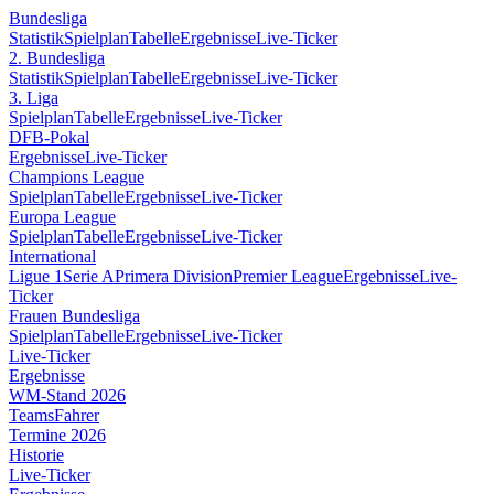
Bundesliga
Statistik
Spielplan
Tabelle
Ergebnisse
Live-Ticker
2. Bundesliga
Statistik
Spielplan
Tabelle
Ergebnisse
Live-Ticker
3. Liga
Spielplan
Tabelle
Ergebnisse
Live-Ticker
DFB-Pokal
Ergebnisse
Live-Ticker
Champions League
Spielplan
Tabelle
Ergebnisse
Live-Ticker
Europa League
Spielplan
Tabelle
Ergebnisse
Live-Ticker
International
Ligue 1
Serie A
Primera Division
Premier League
Ergebnisse
Live-
Ticker
Frauen Bundesliga
Spielplan
Tabelle
Ergebnisse
Live-Ticker
Live-Ticker
Ergebnisse
WM-Stand 2026
Teams
Fahrer
Termine 2026
Historie
Live-Ticker