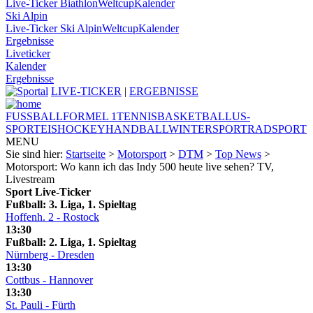
Live-Ticker Biathlon
Weltcup
Kalender
Ski Alpin
Live-Ticker Ski Alpin
Weltcup
Kalender
Ergebnisse
Liveticker
Kalender
Ergebnisse
LIVE-TICKER
|
ERGEBNISSE
FUSSBALL
FORMEL 1
TENNIS
BASKETBALL
US-
SPORT
EISHOCKEY
HANDBALL
WINTERSPORT
RADSPORT
MENU
Sie sind hier:
Startseite
>
Motorsport
>
DTM
>
Top News
>
Motorsport: Wo kann ich das Indy 500 heute live sehen? TV,
Livestream
Sport Live-Ticker
Fußball: 3. Liga, 1. Spieltag
Hoffenh. 2 - Rostock
13:30
Fußball: 2. Liga, 1. Spieltag
Nürnberg - Dresden
13:30
Cottbus - Hannover
13:30
St. Pauli - Fürth