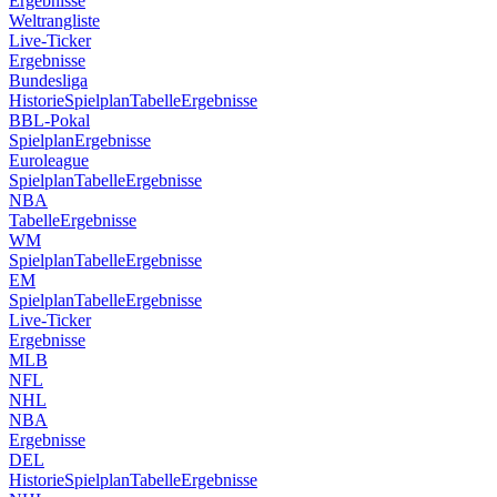
Ergebnisse
Weltrangliste
Live-Ticker
Ergebnisse
Bundesliga
Historie
Spielplan
Tabelle
Ergebnisse
BBL-Pokal
Spielplan
Ergebnisse
Euroleague
Spielplan
Tabelle
Ergebnisse
NBA
Tabelle
Ergebnisse
WM
Spielplan
Tabelle
Ergebnisse
EM
Spielplan
Tabelle
Ergebnisse
Live-Ticker
Ergebnisse
MLB
NFL
NHL
NBA
Ergebnisse
DEL
Historie
Spielplan
Tabelle
Ergebnisse