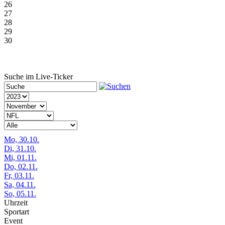
26
27
28
29
30
Suche im Live-Ticker
Mo, 30.10.
Di, 31.10.
Mi, 01.11.
Do, 02.11.
Fr, 03.11.
Sa, 04.11.
So, 05.11.
Uhrzeit
Sportart
Event