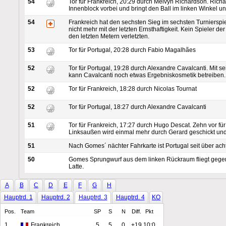
54
Tor für Frankreich, 20:29 durch Melvyn Richardson. Richa
Innenblock vorbei und bringt den Ball im linken Winkel unt
54
Frankreich hat den sechsten Sieg im sechsten Turnierspie
nicht mehr mit der letzten Ernsthaftigkeit. Kein Spieler der 
den letzten Metern verletzten.
53
Tor für Portugal, 20:28 durch Fabio Magalhães
52
Tor für Portugal, 19:28 durch Alexandre Cavalcanti. Mit s
kann Cavalcanti noch etwas Ergebniskosmetik betreiben.
52
Tor für Frankreich, 18:28 durch Nicolas Tournat
52
Tor für Portugal, 18:27 durch Alexandre Cavalcanti
51
Tor für Frankreich, 17:27 durch Hugo Descat. Zehn vor für
Linksaußen wird einmal mehr durch Gerard geschickt und 
51
Nach Gomes´ nächter Fahrkarte ist Portugal seit über acht
50
Gomes Sprungwurf aus dem linken Rückraum fliegt gege
Latte.
49
Tor für Frankreich, 17:26 durch Hugo Descat. Linksaußen 
A
B
C
D
E
F
G
H
weiterhin Eigenwerbung, überwindet Quintana mit einem 
Hauptrd. 1
Hauptrd. 2
Hauptrd. 3
Hauptrd. 4
KO
48
Magalhães stößt in eine halblinke Lücke, scheitert mit se
kurze Ecke aber an Gerard.
Pos.
Team
SP
S
N
Diff.
Pkt
48
Paulo Pereira nutzt die T3-Karte.
1
Frankreich
5
5
0
+19
10:0