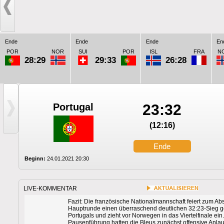
Ende
Ende
Ende
En
POR
NOR
SUI
POR
ISL
FRA
N
28:29
29:33
26:28
Portugal
23:32
(12:16)
Ende
Beginn:
24.01.2021 20:30
LIVE-KOMMENTAR
Fazit: Die französische Nationalmannschaft feiert zum A
Hauptrunde einen überraschend deutlichen 32:23-Sieg 
Portugals und zieht vor Norwegen in das Viertelfinale ein
Pausenführung hatten die Bleus zunächst offensive Anlau