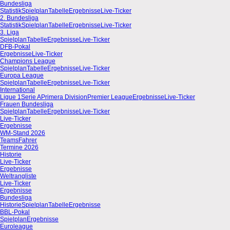
Bundesliga
Statistik
Spielplan
Tabelle
Ergebnisse
Live-Ticker
2. Bundesliga
Statistik
Spielplan
Tabelle
Ergebnisse
Live-Ticker
3. Liga
Spielplan
Tabelle
Ergebnisse
Live-Ticker
DFB-Pokal
Ergebnisse
Live-Ticker
Champions League
Spielplan
Tabelle
Ergebnisse
Live-Ticker
Europa League
Spielplan
Tabelle
Ergebnisse
Live-Ticker
International
Ligue 1
Serie A
Primera Division
Premier League
Ergebnisse
Live-Ticker
Frauen Bundesliga
Spielplan
Tabelle
Ergebnisse
Live-Ticker
Live-Ticker
Ergebnisse
WM-Stand 2026
Teams
Fahrer
Termine 2026
Historie
Live-Ticker
Ergebnisse
Weltrangliste
Live-Ticker
Ergebnisse
Bundesliga
Historie
Spielplan
Tabelle
Ergebnisse
BBL-Pokal
Spielplan
Ergebnisse
Euroleague