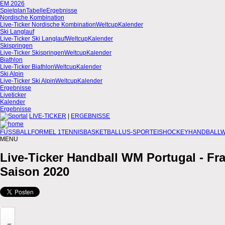
EM 2026
Spielplan
Tabelle
Ergebnisse
Nordische Kombination
Live-Ticker Nordische Kombination
Weltcup
Kalender
Ski Langlauf
Live-Ticker Ski Langlauf
Weltcup
Kalender
Skispringen
Live-Ticker Skispringen
Weltcup
Kalender
Biathlon
Live-Ticker Biathlon
Weltcup
Kalender
Ski Alpin
Live-Ticker Ski Alpin
Weltcup
Kalender
Ergebnisse
Liveticker
Kalender
Ergebnisse
LIVE-TICKER
|
ERGEBNISSE
FUSSBALL
FORMEL 1
TENNIS
BASKETBALL
US-SPORT
EISHOCKEY
HANDBALL
W
MENU
Live-Ticker Handball WM
Portugal - Fr
Saison 2020