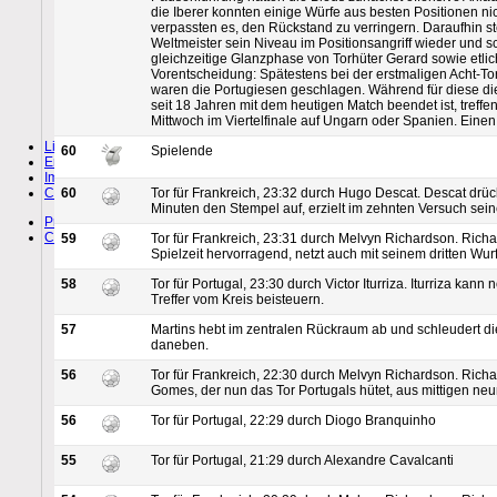
die Iberer konnten einige Würfe aus besten Positionen ni
verpassten es, den Rückstand zu verringern. Daraufhin s
Weltmeister sein Niveau im Positionsangriff wieder und sc
gleichzeitige Glanzphase von Torhüter Gerard sowie etli
Vorentscheidung: Spätestens bei der erstmaligen Acht-To
waren die Portugiesen geschlagen. Während für diese d
seit 18 Jahren mit dem heutigen Match beendet ist, treff
Mittwoch im Viertelfinale auf Ungarn oder Spanien. Ein
Live-Ticker
60
Spielende
Ergebnisse
Impressum
Cookie Settings
60
Tor für Frankreich, 23:32 durch Hugo Descat. Descat drüc
Minuten den Stempel auf, erzielt im zehnten Versuch seine
Privacy Policy
Cookie Notice
59
Tor für Frankreich, 23:31 durch Melvyn Richardson. Richa
Spielzeit hervorragend, netzt auch mit seinem dritten Wurf
58
Tor für Portugal, 23:30 durch Victor Iturriza. Iturriza kan
Treffer vom Kreis beisteuern.
57
Martins hebt im zentralen Rückraum ab und schleudert di
daneben.
56
Tor für Frankreich, 22:30 durch Melvyn Richardson. Ric
Gomes, der nun das Tor Portugals hütet, aus mittigen ne
56
Tor für Portugal, 22:29 durch Diogo Branquinho
55
Tor für Portugal, 21:29 durch Alexandre Cavalcanti