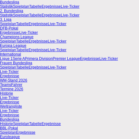
Bundesliga
Statistik
Spielplan
Tabelle
Ergebnisse
Live-Ticker
2. Bundesliga
Statistik
Spielplan
Tabelle
Ergebnisse
Live-Ticker
3. Liga
Spielplan
Tabelle
Ergebnisse
Live-Ticker
DFB-Pokal
Ergebnisse
Live-Ticker
Champions League
Spielplan
Tabelle
Ergebnisse
Live-Ticker
Europa League
Spielplan
Tabelle
Ergebnisse
Live-Ticker
International
Ligue 1
Serie A
Primera Division
Premier League
Ergebnisse
Live-Ticker
Frauen Bundesliga
Spielplan
Tabelle
Ergebnisse
Live-Ticker
Live-Ticker
Ergebnisse
WM-Stand 2026
Teams
Fahrer
Termine 2026
Historie
Live-Ticker
Ergebnisse
Weltrangliste
Live-Ticker
Ergebnisse
Bundesliga
Historie
Spielplan
Tabelle
Ergebnisse
BBL-Pokal
Spielplan
Ergebnisse
Euroleague