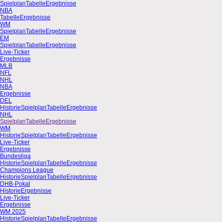
Spielplan
Tabelle
Ergebnisse
NBA
Tabelle
Ergebnisse
WM
Spielplan
Tabelle
Ergebnisse
EM
Spielplan
Tabelle
Ergebnisse
Live-Ticker
Ergebnisse
MLB
NFL
NHL
NBA
Ergebnisse
DEL
Historie
Spielplan
Tabelle
Ergebnisse
NHL
Spielplan
Tabelle
Ergebnisse
WM
Historie
Spielplan
Tabelle
Ergebnisse
Live-Ticker
Ergebnisse
Bundesliga
Historie
Spielplan
Tabelle
Ergebnisse
Champions League
Historie
Spielplan
Tabelle
Ergebnisse
DHB-Pokal
Historie
Ergebnisse
Live-Ticker
Ergebnisse
WM 2025
Historie
Spielplan
Tabelle
Ergebnisse