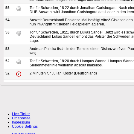
55
Tor für Schweden, 18:22 durch Jonathan Carlsbogard. Nach eine
DHB-Auswahl wirft Jonathan Carlsbogard das Leder in den leer
54
Auszeit Deutschland! Das dritte Mal betätigt Alfreð Gislason den
nun im Angriff mit sieben Feldspielern agieren.
53
Tor für Schweden, 18:21 durch Lukas Sandell. Jetzt wird es schw
Deutschland! Lukas Sandell erhöht das Polster der Schweden a
Lage.
53
Andreas Palicka fischt in der Tormitte einen Distanzwurf von Pau
weg.
52
Tor für Schweden, 18:20 durch Hampus Wanne. Hampus Wanne 
Siebenmeterlinie weiterhin absolut makellos.
52
2 Minuten für Julian Köster (Deutschland)
51
Tor für Deutschland, 18:19 durch Lukas Stutzke. Aus mittigen ach
Lukas Stutzke seinen ersten Treffer in dieser Partie.
50
Ein weiteres Mal geht der Arm der Schiedsrichter hoch und die 
Alfreð Gislason kann sich nicht in eine Abschlussposition bringe
49
Tor für Schweden, 17:19 durch Lukas Sandell. Ohne echte Gege
Lukas Sandell in der Mitte durch und platziert den Ball in der lin
Live-Ticker
Ergebnisse
49
Bei angezeigtem Zeitspiel muss Lukas Zerbe abschließen und ver
Impressum
von Rechtsaußen.
Cookie Settings
48
Die DHB-Auswahl agiert im Angriff mit hohem Tempo, kann die