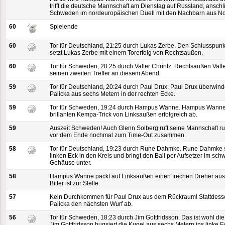
trifft die deutsche Mannschaft am Dienstag auf Russland, anschl
Schweden im nordeuropäischen Duell mit den Nachbarn aus N
60
Spielende
60
Tor für Deutschland, 21:25 durch Lukas Zerbe. Den Schlusspun
setzt Lukas Zerbe mit einem Torerfolg von Rechtsaußen.
60
Tor für Schweden, 20:25 durch Valter Chrintz. Rechtsaußen Valte
seinen zweiten Treffer an diesem Abend.
59
Tor für Deutschland, 20:24 durch Paul Drux. Paul Drux überwin
Palicka aus sechs Metern in der rechten Ecke.
59
Tor für Schweden, 19:24 durch Hampus Wanne. Hampus Wanne 
brillanten Kempa-Trick von Linksaußen erfolgreich ab.
59
Auszeit Schweden! Auch Glenn Solberg ruft seine Mannschaft r
vor dem Ende nochmal zum Time-Out zusammen.
58
Tor für Deutschland, 19:23 durch Rune Dahmke. Rune Dahmke 
linken Eck in den Kreis und bringt den Ball per Aufsetzer im sc
Gehäuse unter.
58
Hampus Wanne packt auf Linksaußen einen frechen Dreher aus
Bitter ist zur Stelle.
57
Kein Durchkommen für Paul Drux aus dem Rückraum! Stattdess
Palicka den nächsten Wurf ab.
56
Tor für Schweden, 18:23 durch Jim Gottfridsson. Das ist wohl di
Jim Gottfridsson bugsiert die Kugel aus sechs Metern ins linke E