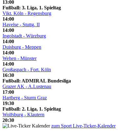
13:00
Fußball: 3. Liga, 1. Spieltag
Vikt. Köln - Regensburg
14:00
Havelse - Stuttg. II
14:00
Ingolstadt - Würzburg
14:00
Duisburg - Meppen
14:00
Wehen - Münster
14:00
Großaspach - Fort. Köln
16:30
Fußball: ADMIRAL Bundesliga
Grazer AK - A.Lustenau
17:00
Hartberg - Sturm Graz
19:30
Fußball: 2. Liga, 1. Spieltag
Wolfsburg - Klautern
20:30
zum Sport Live-Ticker-Kalender