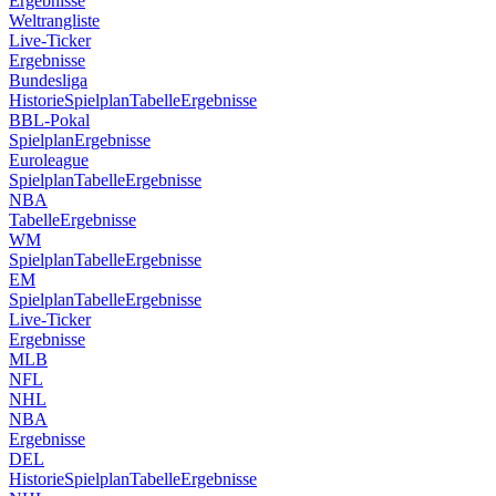
Ergebnisse
Weltrangliste
Live-Ticker
Ergebnisse
Bundesliga
Historie
Spielplan
Tabelle
Ergebnisse
BBL-Pokal
Spielplan
Ergebnisse
Euroleague
Spielplan
Tabelle
Ergebnisse
NBA
Tabelle
Ergebnisse
WM
Spielplan
Tabelle
Ergebnisse
EM
Spielplan
Tabelle
Ergebnisse
Live-Ticker
Ergebnisse
MLB
NFL
NHL
NBA
Ergebnisse
DEL
Historie
Spielplan
Tabelle
Ergebnisse