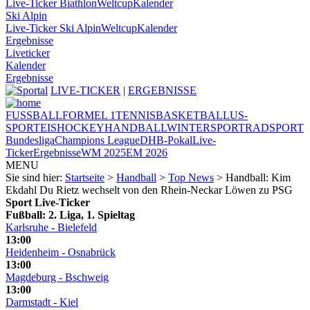
Live-Ticker Biathlon
Weltcup
Kalender
Ski Alpin
Live-Ticker Ski Alpin
Weltcup
Kalender
Ergebnisse
Liveticker
Kalender
Ergebnisse
LIVE-TICKER
|
ERGEBNISSE
FUSSBALL
FORMEL 1
TENNIS
BASKETBALL
US-
SPORT
EISHOCKEY
HANDBALL
WINTERSPORT
RADSPORT
Bundesliga
Champions League
DHB-Pokal
Live-
Ticker
Ergebnisse
WM 2025
EM 2026
MENU
Sie sind hier:
Startseite
>
Handball
>
Top News
> Handball: Kim
Ekdahl Du Rietz wechselt von den Rhein-Neckar Löwen zu PSG
Sport Live-Ticker
Fußball: 2. Liga, 1. Spieltag
Karlsruhe - Bielefeld
13:00
Heidenheim - Osnabrück
13:00
Magdeburg - Bschweig
13:00
Darmstadt - Kiel