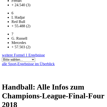
Ferrari
+ 24.540 (3)
6
I. Hadjar
Red Bull
+ 55.488 (2)
7
G. Russell
Mercedes
+ 57.503 (2)
weitere Formel 1 Ergebnisse
alle Sport-Ergebnisse im Überblick
Handball: Alle Infos zum
Champions-League-Final-Four
2018