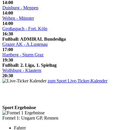
14:00
Duisburg - Meppen
14:00
Wehen - Münster
14:00
Großaspach - Fort. Köln
16:30
Fußball: ADMIRAL Bundesliga
Grazer AK - A.Lustenau
17:00
Hartberg - Sturm Graz
19:30
Fußball: 2. Liga, 1. Spieltag
Wolfsburg - Klautern
20:30
zum Sport Live-Ticker-Kalender
Sport Ergebnisse
Formel 1: Ungarn GP, Rennen
Fahrer