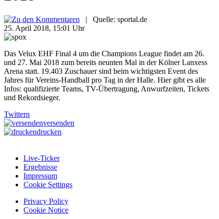
| Quelle: sportal.de
25. April 2018, 15:01 Uhr
Das Velux EHF Final 4 um die Champions League findet am 26.
und 27. Mai 2018 zum bereits neunten Mal in der Kölner Lanxess
Arena statt. 19.403 Zuschauer sind beim wichtigsten Event des
Jahres für Vereins-Handball pro Tag in der Halle. Hier gibt es alle
Infos: qualifizierte Teams, TV-Übertragung, Anwurfzeiten, Tickets
und Rekordsieger.
Twittern
versenden
drucken
Live-Ticker
Ergebnisse
Impressum
Cookie Settings
Privacy Policy
Cookie Notice