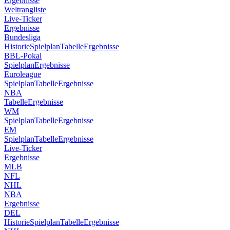
Ergebnisse
Weltrangliste
Live-Ticker
Ergebnisse
Bundesliga
Historie
Spielplan
Tabelle
Ergebnisse
BBL-Pokal
Spielplan
Ergebnisse
Euroleague
Spielplan
Tabelle
Ergebnisse
NBA
Tabelle
Ergebnisse
WM
Spielplan
Tabelle
Ergebnisse
EM
Spielplan
Tabelle
Ergebnisse
Live-Ticker
Ergebnisse
MLB
NFL
NHL
NBA
Ergebnisse
DEL
Historie
Spielplan
Tabelle
Ergebnisse