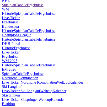
NHL
Spielplan
Tabelle
Ergebnisse
WM
Historie
Spielplan
Tabelle
Ergebnisse
Live-Ticker
Ergebnisse
Bundesliga
Historie
Spielplan
Tabelle
Ergebnisse
Champions League
Historie
Spielplan
Tabelle
Ergebnisse
DHB-Pokal
Historie
Ergebnisse
Live-Ticker
Ergebnisse
WM 2025
Historie
Spielplan
Tabelle
Ergebnisse
EM 2026
Spielplan
Tabelle
Ergebnisse
Nordische Kombination
Live-Ticker Nordische Kombination
Weltcup
Kalender
Ski Langlauf
Live-Ticker Ski Langlauf
Weltcup
Kalender
Skispringen
Live-Ticker Skispringen
Weltcup
Kalender
Biathlon