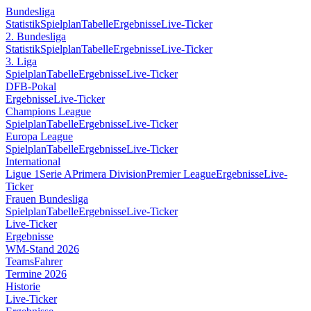
Bundesliga
Statistik
Spielplan
Tabelle
Ergebnisse
Live-Ticker
2. Bundesliga
Statistik
Spielplan
Tabelle
Ergebnisse
Live-Ticker
3. Liga
Spielplan
Tabelle
Ergebnisse
Live-Ticker
DFB-Pokal
Ergebnisse
Live-Ticker
Champions League
Spielplan
Tabelle
Ergebnisse
Live-Ticker
Europa League
Spielplan
Tabelle
Ergebnisse
Live-Ticker
International
Ligue 1
Serie A
Primera Division
Premier League
Ergebnisse
Live-
Ticker
Frauen Bundesliga
Spielplan
Tabelle
Ergebnisse
Live-Ticker
Live-Ticker
Ergebnisse
WM-Stand 2026
Teams
Fahrer
Termine 2026
Historie
Live-Ticker