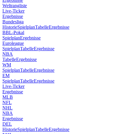
Ergebnisse
Weltrangliste
Live-Ticker
Ergebnisse
Bundesliga
Historie
Spielplan
Tabelle
Ergebnisse
BBL-Pokal
Spielplan
Ergebnisse
Euroleague
Spielplan
Tabelle
Ergebnisse
NBA
Tabelle
Ergebnisse
WM
Spielplan
Tabelle
Ergebnisse
EM
Spielplan
Tabelle
Ergebnisse
Live-Ticker
Ergebnisse
MLB
NFL
NHL
NBA
Ergebnisse
DEL
Historie
Spielplan
Tabelle
Ergebnisse