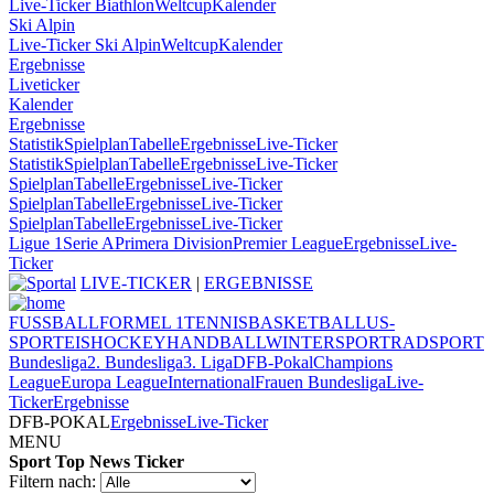
Live-Ticker Biathlon
Weltcup
Kalender
Ski Alpin
Live-Ticker Ski Alpin
Weltcup
Kalender
Ergebnisse
Liveticker
Kalender
Ergebnisse
Statistik
Spielplan
Tabelle
Ergebnisse
Live-Ticker
Statistik
Spielplan
Tabelle
Ergebnisse
Live-Ticker
Spielplan
Tabelle
Ergebnisse
Live-Ticker
Spielplan
Tabelle
Ergebnisse
Live-Ticker
Spielplan
Tabelle
Ergebnisse
Live-Ticker
Ligue 1
Serie A
Primera Division
Premier League
Ergebnisse
Live-
Ticker
LIVE-TICKER
|
ERGEBNISSE
FUSSBALL
FORMEL 1
TENNIS
BASKETBALL
US-
SPORT
EISHOCKEY
HANDBALL
WINTERSPORT
RADSPORT
Bundesliga
2. Bundesliga
3. Liga
DFB-Pokal
Champions
League
Europa League
International
Frauen Bundesliga
Live-
Ticker
Ergebnisse
DFB-POKAL
Ergebnisse
Live-Ticker
MENU
Sport Top News Ticker
Filtern nach: