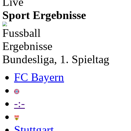
Live
Sport Ergebnisse
Bundesliga, 1. Spieltag
FC Bayern
-:-
Stuttgart