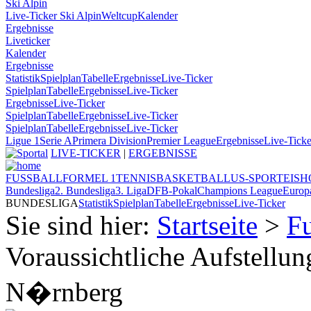
Ski Alpin
Live-Ticker Ski Alpin
Weltcup
Kalender
Ergebnisse
Liveticker
Kalender
Ergebnisse
Statistik
Spielplan
Tabelle
Ergebnisse
Live-Ticker
Spielplan
Tabelle
Ergebnisse
Live-Ticker
Ergebnisse
Live-Ticker
Spielplan
Tabelle
Ergebnisse
Live-Ticker
Spielplan
Tabelle
Ergebnisse
Live-Ticker
Ligue 1
Serie A
Primera Division
Premier League
Ergebnisse
Live-Ticke
LIVE-TICKER
|
ERGEBNISSE
FUSSBALL
FORMEL 1
TENNIS
BASKETBALL
US-SPORT
EIS
Bundesliga
2. Bundesliga
3. Liga
DFB-Pokal
Champions League
Europ
BUNDESLIGA
Statistik
Spielplan
Tabelle
Ergebnisse
Live-Ticker
Sie sind hier:
Startseite
>
Fu
Voraussichtliche Aufstellun
N�rnberg