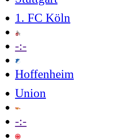
1. FC Köln
-:-
Hoffenheim
Union
-:-