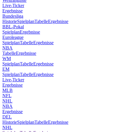
Weltrangliste
Live-Ticker
Ergebnisse
Bundesliga
Historie
Spielplan
Tabelle
Ergebnisse
BBL-Pokal
Spielplan
Ergebnisse
Euroleague
Spielplan
Tabelle
Ergebnisse
NBA
Tabelle
Ergebnisse
WM
Spielplan
Tabelle
Ergebnisse
EM
Spielplan
Tabelle
Ergebnisse
Live-Ticker
Ergebnisse
MLB
NFL
NHL
NBA
Ergebnisse
DEL
Historie
Spielplan
Tabelle
Ergebnisse
NHL