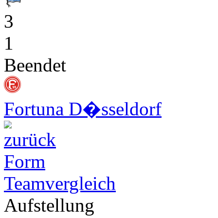
3
1
Beendet
Fortuna D�sseldorf
Form
Teamvergleich
Aufstellung