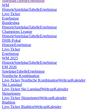
Spielplan
Tabelle
Ergebnisse
WM
Historie
Spielplan
Tabelle
Ergebnisse
Live-Ticker
Ergebnisse
Bundesliga
Historie
Spielplan
Tabelle
Ergebnisse
Champions League
Historie
Spielplan
Tabelle
Ergebnisse
DHB-Pokal
Historie
Ergebnisse
Live-Ticker
Ergebnisse
WM 2025
Historie
Spielplan
Tabelle
Ergebnisse
EM 2026
Spielplan
Tabelle
Ergebnisse
Nordische Kombination
Live-Ticker Nordische Kombination
Weltcup
Kalender
Ski Langlauf
Live-Ticker Ski Langlauf
Weltcup
Kalender
Skispringen
Live-Ticker Skispringen
Weltcup
Kalender
Biathlon
Live-Ticker Biathlon
Weltcup
Kalender