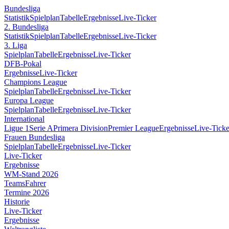
Bundesliga
Statistik
Spielplan
Tabelle
Ergebnisse
Live-Ticker
2. Bundesliga
Statistik
Spielplan
Tabelle
Ergebnisse
Live-Ticker
3. Liga
Spielplan
Tabelle
Ergebnisse
Live-Ticker
DFB-Pokal
Ergebnisse
Live-Ticker
Champions League
Spielplan
Tabelle
Ergebnisse
Live-Ticker
Europa League
Spielplan
Tabelle
Ergebnisse
Live-Ticker
International
Ligue 1
Serie A
Primera Division
Premier League
Ergebnisse
Live-Ticke
Frauen Bundesliga
Spielplan
Tabelle
Ergebnisse
Live-Ticker
Live-Ticker
Ergebnisse
WM-Stand 2026
Teams
Fahrer
Termine 2026
Historie
Live-Ticker
Ergebnisse