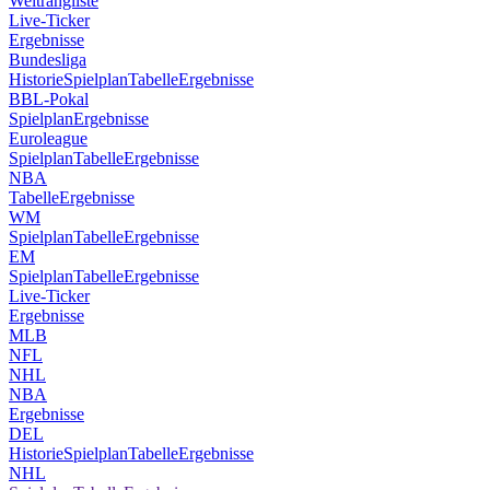
Weltrangliste
Live-Ticker
Ergebnisse
Bundesliga
Historie
Spielplan
Tabelle
Ergebnisse
BBL-Pokal
Spielplan
Ergebnisse
Euroleague
Spielplan
Tabelle
Ergebnisse
NBA
Tabelle
Ergebnisse
WM
Spielplan
Tabelle
Ergebnisse
EM
Spielplan
Tabelle
Ergebnisse
Live-Ticker
Ergebnisse
MLB
NFL
NHL
NBA
Ergebnisse
DEL
Historie
Spielplan
Tabelle
Ergebnisse
NHL