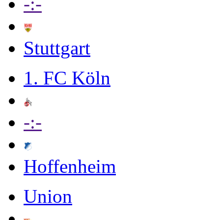
-:-
Stuttgart
1. FC Köln
-:-
Hoffenheim
Union