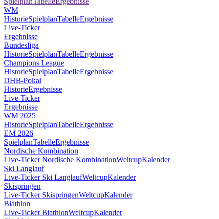
Spielplan
Tabelle
Ergebnisse
WM
Historie
Spielplan
Tabelle
Ergebnisse
Live-Ticker
Ergebnisse
Bundesliga
Historie
Spielplan
Tabelle
Ergebnisse
Champions League
Historie
Spielplan
Tabelle
Ergebnisse
DHB-Pokal
Historie
Ergebnisse
Live-Ticker
Ergebnisse
WM 2025
Historie
Spielplan
Tabelle
Ergebnisse
EM 2026
Spielplan
Tabelle
Ergebnisse
Nordische Kombination
Live-Ticker Nordische Kombination
Weltcup
Kalender
Ski Langlauf
Live-Ticker Ski Langlauf
Weltcup
Kalender
Skispringen
Live-Ticker Skispringen
Weltcup
Kalender
Biathlon
Live-Ticker Biathlon
Weltcup
Kalender