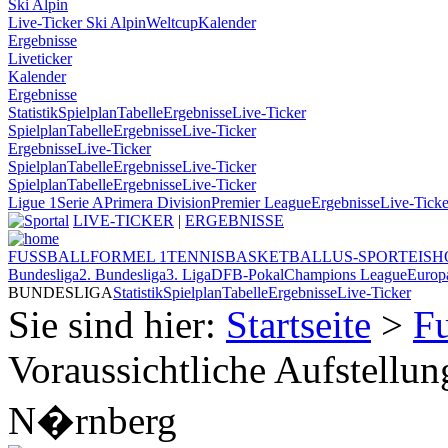
Ski Alpin
Live-Ticker Ski Alpin
Weltcup
Kalender
Ergebnisse
Liveticker
Kalender
Ergebnisse
Statistik
Spielplan
Tabelle
Ergebnisse
Live-Ticker
Spielplan
Tabelle
Ergebnisse
Live-Ticker
Ergebnisse
Live-Ticker
Spielplan
Tabelle
Ergebnisse
Live-Ticker
Spielplan
Tabelle
Ergebnisse
Live-Ticker
Ligue 1
Serie A
Primera Division
Premier League
Ergebnisse
Live-Ticke
LIVE-TICKER
|
ERGEBNISSE
FUSSBALL
FORMEL 1
TENNIS
BASKETBALL
US-SPORT
EIS
Bundesliga
2. Bundesliga
3. Liga
DFB-Pokal
Champions League
Europ
BUNDESLIGA
Statistik
Spielplan
Tabelle
Ergebnisse
Live-Ticker
Sie sind hier:
Startseite
>
Fu
Voraussichtliche Aufstellu
N�rnberg