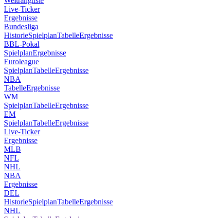
Weltrangliste
Live-Ticker
Ergebnisse
Bundesliga
Historie
Spielplan
Tabelle
Ergebnisse
BBL-Pokal
Spielplan
Ergebnisse
Euroleague
Spielplan
Tabelle
Ergebnisse
NBA
Tabelle
Ergebnisse
WM
Spielplan
Tabelle
Ergebnisse
EM
Spielplan
Tabelle
Ergebnisse
Live-Ticker
Ergebnisse
MLB
NFL
NHL
NBA
Ergebnisse
DEL
Historie
Spielplan
Tabelle
Ergebnisse
NHL