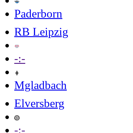
Paderborn
RB Leipzig
-:-
Mgladbach
Elversberg
-:-