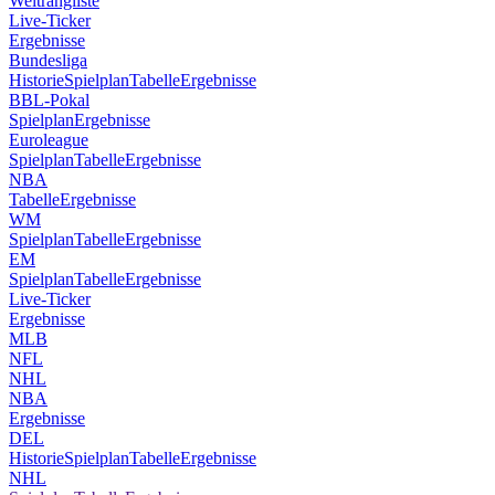
Weltrangliste
Live-Ticker
Ergebnisse
Bundesliga
Historie
Spielplan
Tabelle
Ergebnisse
BBL-Pokal
Spielplan
Ergebnisse
Euroleague
Spielplan
Tabelle
Ergebnisse
NBA
Tabelle
Ergebnisse
WM
Spielplan
Tabelle
Ergebnisse
EM
Spielplan
Tabelle
Ergebnisse
Live-Ticker
Ergebnisse
MLB
NFL
NHL
NBA
Ergebnisse
DEL
Historie
Spielplan
Tabelle
Ergebnisse
NHL