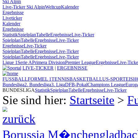
Ski Alpin
Live-Ticker Ski Alpin
Weltcup
Kalender
Ergebnisse
Liveticker
Kalender
Ergebnisse
Statistik
Spielplan
Tabelle
Ergebnisse
Live-Ticker
Spielplan
Tabelle
Ergebnisse
Live-Ticker
Ergebnisse
Live-Ticker
Spielplan
Tabelle
Ergebnisse
Live-Ticker
Spielplan
Tabelle
Ergebnisse
Live-Ticker
Ligue 1
Serie A
Primera Division
Premier League
Ergebnisse
Live-Ticke
LIVE-TICKER
|
ERGEBNISSE
FUSSBALL
FORMEL 1
TENNIS
BASKETBALL
US-SPORT
EIS
Bundesliga
2. Bundesliga
3. Liga
DFB-Pokal
Champions League
Europ
BUNDESLIGA
Statistik
Spielplan
Tabelle
Ergebnisse
Live-Ticker
Sie sind hier:
Startseite
>
Fu
Borussia M�nchengladbac