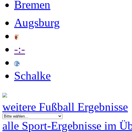
Bremen
Augsburg
-:-
Schalke
weitere Fußball Ergebnisse
alle Sport-Ergebnisse im Üb