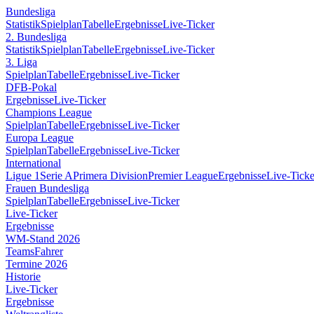
Bundesliga
Statistik
Spielplan
Tabelle
Ergebnisse
Live-Ticker
2. Bundesliga
Statistik
Spielplan
Tabelle
Ergebnisse
Live-Ticker
3. Liga
Spielplan
Tabelle
Ergebnisse
Live-Ticker
DFB-Pokal
Ergebnisse
Live-Ticker
Champions League
Spielplan
Tabelle
Ergebnisse
Live-Ticker
Europa League
Spielplan
Tabelle
Ergebnisse
Live-Ticker
International
Ligue 1
Serie A
Primera Division
Premier League
Ergebnisse
Live-Ticke
Frauen Bundesliga
Spielplan
Tabelle
Ergebnisse
Live-Ticker
Live-Ticker
Ergebnisse
WM-Stand 2026
Teams
Fahrer
Termine 2026
Historie
Live-Ticker
Ergebnisse