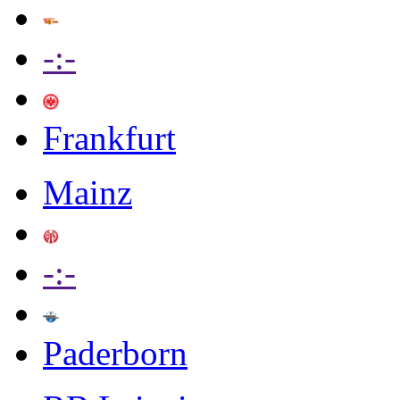
-:-
Frankfurt
Mainz
-:-
Paderborn