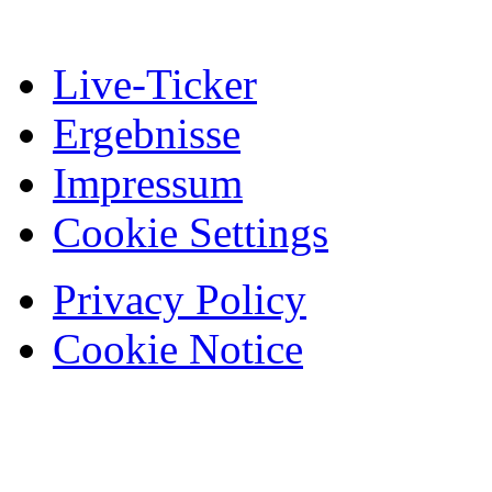
Live-Ticker
Ergebnisse
Impressum
Cookie Settings
Privacy Policy
Cookie Notice