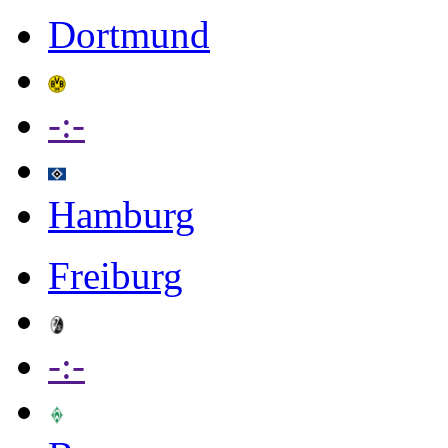
Dortmund
-:-
Hamburg
Freiburg
-:-