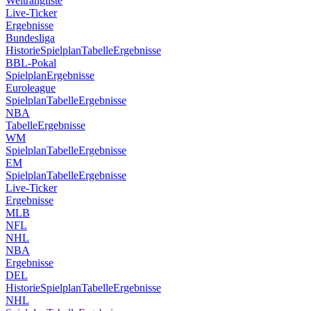
Weltrangliste
Live-Ticker
Ergebnisse
Bundesliga
Historie
Spielplan
Tabelle
Ergebnisse
BBL-Pokal
Spielplan
Ergebnisse
Euroleague
Spielplan
Tabelle
Ergebnisse
NBA
Tabelle
Ergebnisse
WM
Spielplan
Tabelle
Ergebnisse
EM
Spielplan
Tabelle
Ergebnisse
Live-Ticker
Ergebnisse
MLB
NFL
NHL
NBA
Ergebnisse
DEL
Historie
Spielplan
Tabelle
Ergebnisse
NHL