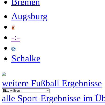
Bremen
Augsburg
-:-
Schalke
weitere Fußball Ergebnisse
alle Sport-Ergebnisse im Üb