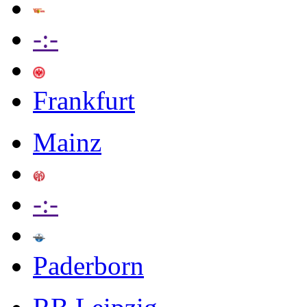
-:-
Frankfurt
Mainz
-:-
Paderborn